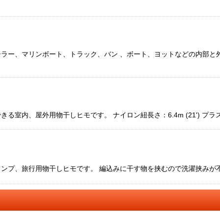
ラー、マリンボート、トラック、バン 、ボート、ヨットなどの内部と
室内、屋外用物干しヒモです。 ナイロン紐長さ：6.4m (21') プラ
プ、旅行用物干しヒモです。 編込みに干す物を挟むので洗濯挟みが不要です