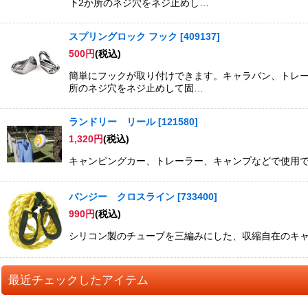
下2か所のネジ穴をネジ止めし…
スプリングロック フック
[
409137
]
500
円
(税込)
簡単にフックが取り付けできます。キャラバン、トレー
所のネジ穴をネジ止めして固…
ランドリー リール
[
121580
]
1,320
円
(税込)
キャンピングカー、トレーラー、キャンプなどで使用できる
バンジー クロスライン
[
733400
]
990
円
(税込)
シリコン製のチューブを三編みにした、収縮自在のキャン
最近チェックしたアイテム