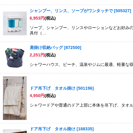
シャンプー、リンス、ソープがワンタッチで
[
505327
]
6,953
円
(税込)
ソープ、シャンプー、リンスやローションなどお好みの
具付（…
肩掛け収納バッグ
[
872500
]
2,251
円
(税込)
シャワーハウス、ビーチ、温泉やジムに最適、軽量な収納
ドア吊下げ タオル掛け
[
501196
]
4,950
円
(税込)
シャワードアや普通のドア上部に本体を吊下げ、タオルを引
ドア吊下げ タオル掛け
[
188335
]