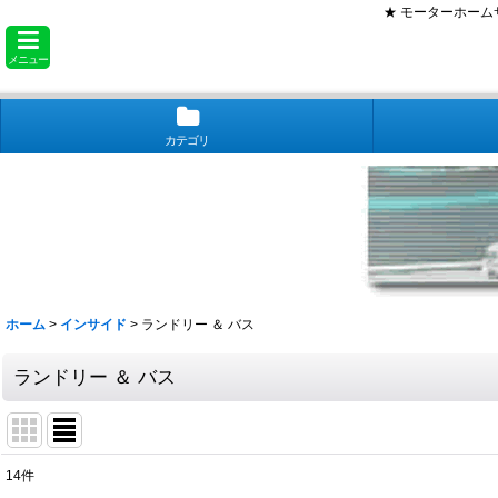
★ モーターホー
メニュー
カテゴリ
ホーム
>
インサイド
>
ランドリー ＆ バス
ランドリー ＆ バス
14
件
表示数
: