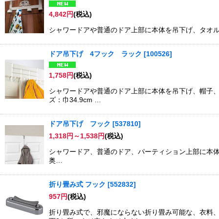
4,842
円
(税込)
シャワードアや普通のドア上部に本体を吊下げ、タオルを引掛け
ドア吊下げ 4フック ラック
[
100526
]
1,758
円
(税込)
シャワードアや普通のドア上部に本体を吊下げ、帽子、
ズ：巾34.9cm …
ドア吊下げ フック
[
537810
]
1,318
円
～1,538
円
(税込)
シャワードア、普通のドア、パーティション上部に本体を吊
奥…
折り畳み式 フック
[
552832
]
957
円
(税込)
折り畳み式で、邪魔にならない折り畳み可能な、衣料