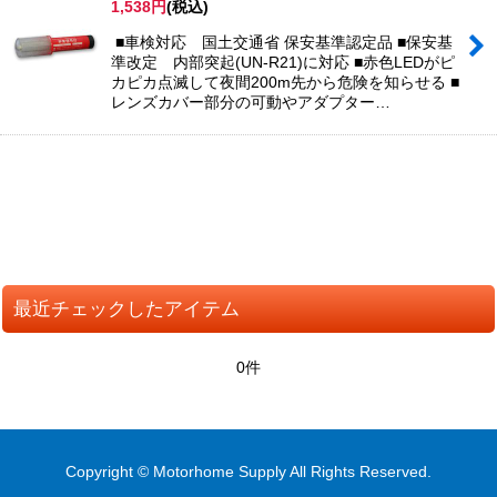
1,538
円
(税込)
並び順
:
■車検対応 国土交通省 保安基準認定品 ■保安基
準改定 内部突起(UN-R21)に対応 ■赤色LEDがピ
絞り込む
カピカ点滅して夜間200m先から危険を知らせる ■
レンズカバー部分の可動やアダプター…
最近チェックしたアイテム
0件
Copyright © Motorhome Supply All Rights Reserved.