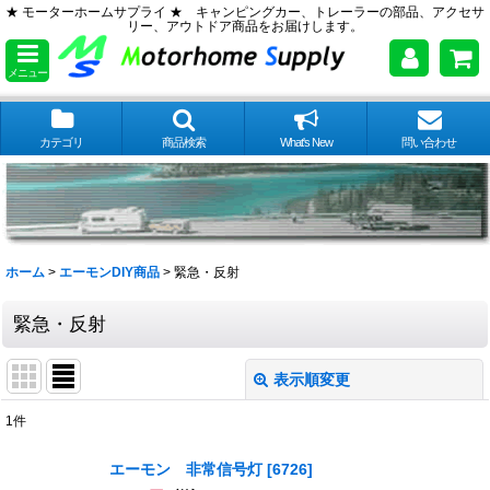
★ モーターホームサプライ ★ キャンピングカー、トレーラーの部品、アクセサ
リー、アウトドア商品をお届けします。
メニュー
カテゴリ
商品検索
What's New
問い合わせ
ホーム
>
エーモンDIY商品
>
緊急・反射
緊急・反射
表示順変更
閉じる
1
件
表示数
:
エーモン 非常信号灯
[
6726
]