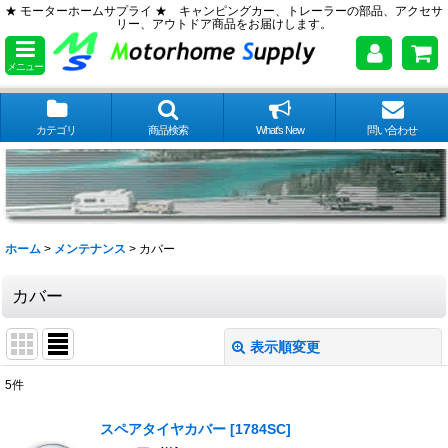
★ モーターホームサプライ ★ キャンピングカー、トレーラーの部品、アクセサ
リー、アウトドア商品をお届けします。
メニュー
カテゴリ
商品検索
What's New
問い合わせ
ホーム
>
メンテナンス
>
カバー
カバー
表示順変更
閉じる
5
件
表示数
:
スペアタイヤカバー
[
1784SC
]