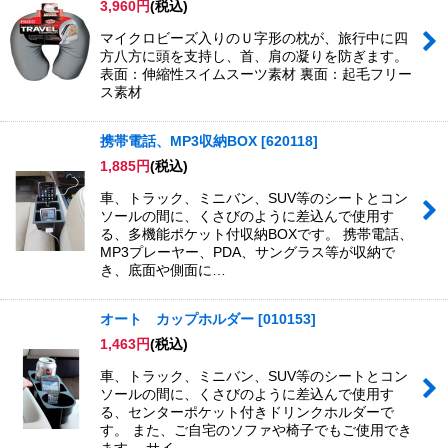
3,960
円
(税込)
並び順
:
マイクロビーズ入りのＵ字形の枕が、旅行中に四
方八方に頭を支持し、首、肩の凝りを防ぎます。
絞り込む
表面：伸縮性スイムスーツ素材 裏面：起毛フリー
ス素材
携帯電話、MP3収納BOX
[
620118
]
1,885
円
(税込)
車、トラック、ミニバン、SUV等のシートとコン
ソールの間に、くさびのように差込んで使用す
る、多機能ポケット付収納BOXです。 携帯電話、
MP3プレーヤー、PDA、サングラス等が収納で
き、底面や側面に…
オート カップホルダー
[
010153
]
1,463
円
(税込)
車、トラック、ミニバン、SUV等のシートとコン
ソールの間に、くさびのように差込んで使用す
る、センターポケット付きドリンクホルダーで
す。 また、ご自宅のソファや椅子でもご使用でき