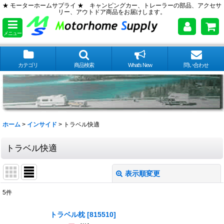
★ モーターホームサプライ ★ キャンピングカー、トレーラーの部品、アクセサ
リー、アウトドア商品をお届けします。
メニュー
カテゴリ
商品検索
What's New
問い合わせ
ホーム
>
インサイド
>
トラベル快適
トラベル快適
表示順変更
閉じる
5
件
表示数
:
トラベル枕
[
815510
]