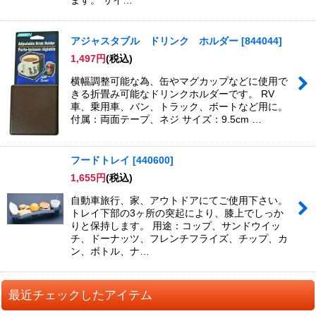
ます。 サイ…
アジャスタブル ドリンク ホルダー
[
844044
]
1,497
円
(税込)
横幅調整可能な為、缶やマグカップなどに使用で
きる折畳み可能なドリンクホルダーです。 RV
車、乗用車、バン、トラック、ボートなど用に。
付属：両面テープ、ネジ サイズ：9.5cm …
フードトレイ
[
440600
]
1,655
円
(税込)
自動車旅行、家、アウトドアにてご使用下さい。
トレイ下部の3ヶ所の突起により、膝上でしっか
りと保持します。 用途：コップ、サンドウイッ
チ、ドーナッツ、フレンチフライズ、チップ、カ
ン、ボトル、ナ…
最近チェックしたアイテム