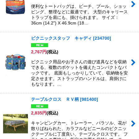
便利なトートバッグは、ビーチ、プール、ショッ
ピング、整理などに最適です。 大型のキャリース
トラップを肩にも、掛けられます。 サイズ：
36cm (14.2") X 46.9cm (18…
ピクニックスタッフ キャディ
[
234700
]
2,767
円
(税込)
ピクニック用品やお子さんの遊び道具などを収納
できる、複数のポケットを備えたコンパクトなバ
ックです。 底面もしっかりしていて、収納物を安
定させます。ストラップのハンドルは、肩掛けに
もなります。…
テーブルクロス ＲＶ柄
[
981400
]
2,835
円
(税込)
キャンピングカー、トレーラー、パラソル、花が
散りばねられた、カラフルなビニールのピクニッ
クテーブルに丁度良い、テーブルクロスです。 フ