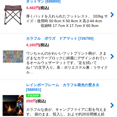
オットマン
[
688800
]
4,482
円
(税込)
厚くパッドを入れられたフットレスト。 102kg サ
イズ：使用時 50.8cm X 50.8cm X 高さ44.4cm
収納時 17.7cm X 17.7cm X 60.9cm
カラフル ポウズ ドアマット
[
726795
]
4,160
円
(税込)
ワンちゃんのかわいいフットプリント柄が、さま
ざまなカラーブロックに綺麗にデザインされてい
るオールウェザーマットです。”足を拭いて
ね！”の文字入り。表：ポリエステル裏：リサイク
ル…
レインボーフレーム カラフル発光の焚き火
[
588061
]
250
円
(税込)
カラフルな炎が、キャンプファイアに彩を与えま
す。 袋のまま、投入し、およそ約20分間燃え続