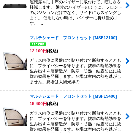
運転席や助手席のバイザーに取付けて、眩しさを
軽減します。 通常のバイザーのように、フロント
のポジションだけでなく、サイドにもスイングし
ます。 使用しない時は、バイザーに折り畳めま
す。 …
マルチシェード フロントセット
[
MSF12100
]
12,100
円
(税込)
ガラス内側に吸盤にて貼り付けて断熱するととも
に、プライバシーを守ります。抜群の断熱効果を
生み出す４層構造が、防寒・防熱・結露防止に抜
群の効果を発揮します。冬場は室内の熱を逃がし
ません。夏場は太陽光線の…
マルチシェード フロントセット
[
MSF15400
]
15,400
円
(税込)
ガラス内側に吸盤にて貼り付けて断熱するととも
に、プライバシーを守ります。抜群の断熱効果を
生み出す４層構造が、防寒・防熱・結露防止に抜
群の効果を発揮します。冬場は室内の熱を逃がし