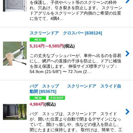
を保護し、子供やペット等のスクリーンの枠外
れ、穴あけ、引き裂きを防止します。 スクリーン
ドアグリルをスクリーンドア内側のご希望の位置
に当てて、4隅4…
スクリーンドア クロスバー
[
638124
]
5,314
円
～8,585
円
(税込)
この丈夫なプッシュバーが、車外へ出るのを容易
にし、網戸への直接の干渉を防止し、ドアに補強
を加え保護します。 伸張サイズ標準グリップ：
54.9cm (21-5/8") 〜 72.7cm (2…
バグ ストップ スクリーンドア スライド自
動閉
[
853675
]
4,984
円
(税込)
バグ ストップは、スクリーンドア スライド
が、開いた位置より自動で閉まるデザインになっ
ていて、開けっ放しや、虫などの侵入を防止し、
閉じたままに保持します。 取付けは、簡単で、工