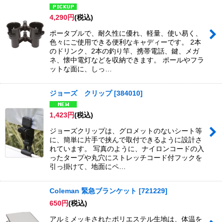
4,290
円
(税込)
ポータブルで、耐久性に優れ、軽量、使い易く、
色々にご使用できる便利なキャディーです。 2本
のドリンク、2本の釣り竿、携帯電話、鍵、メガ
ネ、懐中電灯などを収納できます。 ポールやフラ
ットな面に、しっ…
ジョーズ クリップ
[
384010
]
1,423
円
(税込)
ジョーズクリップは、グロメットのないシート等
に、簡単に片手で挟んで取付できるように設計さ
れています。 写真のように、ナイロンコードの入
ったタープや丸穴にストレッチコード付フックを
引っ掛けて、地面にペ…
Coleman 緊急ブランケット
[
721229
]
650
円
(税込)
アルミメッキされたポリエステル生地は、体温を