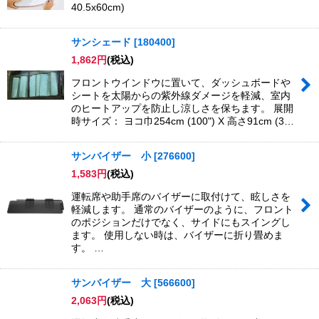
40.5x60cm)
サンシェード
[
180400
]
1,862
円
(税込)
フロントウインドウに置いて、ダッシュボードや
シートを太陽からの紫外線ダメージを軽減、室内
のヒートアップを防止し涼しさを保ちます。 展開
時サイズ： ヨコ巾254cm (100") X 高さ91cm (3…
サンバイザー 小
[
276600
]
1,583
円
(税込)
運転席や助手席のバイザーに取付けて、眩しさを
軽減します。 通常のバイザーのように、フロント
のポジションだけでなく、サイドにもスイングし
ます。 使用しない時は、バイザーに折り畳めま
す。 …
サンバイザー 大
[
566600
]
2,063
円
(税込)