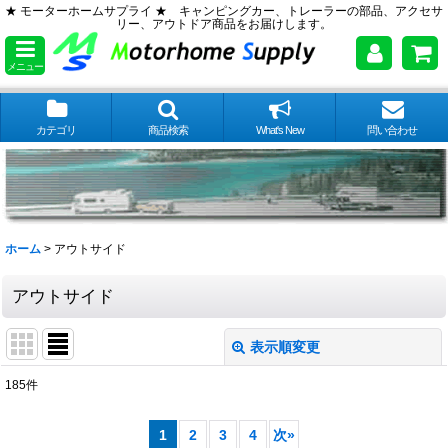
★ モーターホームサプライ ★ キャンピングカー、トレーラーの部品、アクセサ
リー、アウトドア商品をお届けします。
メニュー
カテゴリ
商品検索
What's New
問い合わせ
ホーム
>
アウトサイド
アウトサイド
表示順変更
閉じる
185
件
サブカテゴリ
:
1
2
3
4
次
»