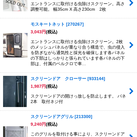
エントランスに取付ける虫除けスクリーン。高さ
調整可能。 幅35cm X 高さ230cm 2枚
モスキートネット
[
270267
]
3,043
円
(税込)
エントランスに取付ける虫除けスクリーン。2枚
のメッシュパネルが重なり合う構造で、虫の侵入
を防ぎながら通気性と採光を確保します各パネル
の下部はしっかりと張られています各パネルの下
部は、付属のベルクロで車…
スクリーンドア クローサー
[
933144
]
1,987
円
(税込)
スクリーンドアの開けっ放しを防止します。 バネ
2本 取付ネジ付
スクリーンドアグリル
[
213300
]
9,240
円
(税込)
このグリルを取付ける事により、スクリーンドア