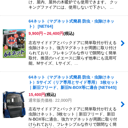
け、屋内、屋外の木暖炉でも使用できます。 クッ
キングファイアには、使用しないで下さい。 …
64ネット（マグネット式簡易 防虫・虫除けネッ
ト）
[
NET64
]
9,900
円
～26,400
円
(税込)
左右サイドドアとバックドアに簡単取付が行える
虫除けネット。強力マグネットが周囲に取り付け
られており、フレキシブルな作りで隙間なく簡単
取付。推奨のハイエースに限らず他車にも流用可
能。Mサイズ、Lサイズ、…
64ネット（マグネット式簡易 防虫・虫除けネッ
ト）Sサイズ（リア専用とサイド専用） 3枚セット
｜新旧フリード、新旧N-BOX等に適合
[
NET64S
]
15,400
円
(税込)
通常販売価格
:
22,000
円
左右サイドドアとバックドアに簡単取付が行える
虫除けネット。3枚セット｜新旧フリード、新旧
N-BOX等に適合。強力マグネットが周囲に取り付
けられており、フレキシブルな作りで隙間なく簡