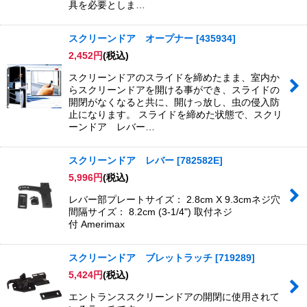
具を必要としま…
スクリーンドア オープナー
[
435934
]
2,452
円
(税込)
スクリーンドアのスライドを締めたまま、室内か
らスクリーンドアを開ける事ができ、スライドの
開閉がなくなると共に、開けっ放し、虫の侵入防
止になります。 スライドを締めた状態で、スクリ
ーンドア レバー…
スクリーンドア レバー
[
782582E
]
5,996
円
(税込)
レバー部プレートサイズ： 2.8cm X 9.3cmネジ穴
間隔サイズ： 8.2cm (3-1/4") 取付ネジ
付 Amerimax
スクリーンドア ブレットラッチ
[
719289
]
5,424
円
(税込)
エントランススクリーンドアの開閉に使用されて