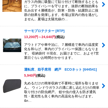
ガラス内側に吸盤にて貼り付けて断熱するととも
に、プライバシーを守ります。抜群の断熱効果を
生み出す４層構造が、防寒・防熱・結露防止に抜
群の効果を発揮します。冬場は室内の熱を逃がし
ません。夏場は太陽光線の…
サーモプロテクター
[
RTP
]
13,200
円
～24,640
円
(税込)
アウトドアや車中泊に、７層構造で車内の温度変
化を和らげ、車内のプライバシー保護にもなりま
す。 収納袋付 ※現在、お届けまでに、およそ7営
業日ぐらいお時間がかかります。
運転席、助手席用 網戸 ECOネット
[
644541
]
5,940
円
(税込)
丸めるだけの簡単収納で不要時に場所を取りませ
ん。 ウィンドウガラスの溝に差し込むだけの簡単
取り付けの防虫網戸。 蚊や虫の侵入を防ぎ通気
性・遮光性も良く車内の高温化を和らげます。
&n…