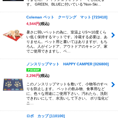
す。 GREEN、BLUEに付いている”Non-Ski…
Coleman ペット クーリング マット
[
723410
]
4,544
円
(税込)
暑さに弱いペットの為に、室温より5〜10度くら
い低く保持するマットです。冷蔵する必要は、あ
りません。ペット用と書いてはありますが、もち
ろん、人がインドア、アウトドアのキャンプ、家
でご使用できますし、ペ…
ノンスリップマット HAPPY CAMPER
[
026800
]
2,296
円
(税込)
このノンスリップマットを敷いて、小物等のすべ
りを防止します。 ペットの飲み物、食事用など
に、色々な用途にご使用下さい。汚れたら、洗剤
できれいにして、水洗いして下さい。 ポリ塩化ビ
ニ…
ロボ カップ
[
110100
]