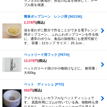
ランネルの裏地が、所定の位置を保持して、テー
ブル面を保護…
簡単ポップコーン レンジ用
[
902106
]
2,378
円
(税込)
油を使わずに数分で作ることができる電子レンジ
用ポップコーン。 ふわふわポップコーンを作る他
に、通常のボウル、食品の加熱等にも使用可能で
す。 容量：12カップ サイズ： 25.1cm…
ペットリード用フック
[
PETH
]
12,078
円
(税込)
ペットのリード掛けや小物掛けなどに。 耐荷重：
大/60kg
ペット ディッシュ
[
PTD
]
582
円
(税込)
アメリカらしいカラフルなペットディッシュで
す。 底面外周にゴムが付いている為、移動時も滑
りません。 ディッシュウォッシャーでも洗えま