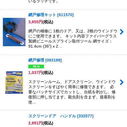
いるラッチです。
網戸修理キット
[
611570
]
3,855
円
(税込)
網戸の補修に 1枚のドア、又は、2枚のウインドウ
にご使用できます。 キット内容ファイバーグラス
製網ビニールスプライン取付ツール 網サイズ：
91.4cm (36") x 2…
網戸修理
[
083189
]
1,037
円
(税込)
スクリーンルーム、ドアスクリーン、ウインドウ
スクリーンをすばやく簡単に修復できます。 必
要なパッチサイズでカットし、台紙を剥がし、修
復部に押し当てます。殺虫剤を含まず、接着剤を
使…
スクリーンドア ハンドル
[
332077
]
2,891
円
(税込)