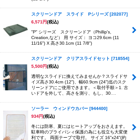
スクリーンドア スライド Pシリーズ
[
202077
]
6,571
円
(税込)
"P" シリーズ スクリーンドア（Phillip's,
Creation,など） 用 サイズ： ヨコ29.6cm (11
11/16") X 高さ30.1cm (11 7/8")
スクリーンドア クリアスライドセット
[
718554
]
5,500
円
(税込)
透明なスライドに換えてみませんか？スライドサ
イズ高さ30.4cm (12")、幅60.9cm (24")迄のスク
リーンドアにご使用できます。＜取付手順＞1. 古
いドアを外して、高さを測り、もし、30.…
ソーラー ウィンドウカバー
[
944400
]
934
円
(税込)
冬には防寒、夏にはヒートアップをおさえます。
駐車時のプライバシィ保護の為にも役立ち大変便
利です。 両面テープで取付。 サイズ 16"x24"(約