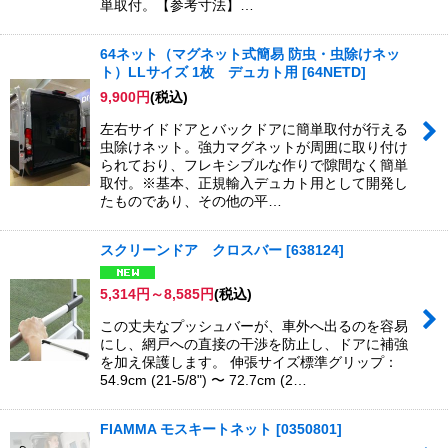
単取付。【参考寸法】…
64ネット（マグネット式簡易 防虫・虫除けネッ
ト）LLサイズ 1枚 デュカト用
[
64NETD
]
9,900
円
(税込)
左右サイドドアとバックドアに簡単取付が行える
虫除けネット。強力マグネットが周囲に取り付け
られており、フレキシブルな作りで隙間なく簡単
取付。※基本、正規輸入デュカト用として開発し
たものであり、その他の平…
スクリーンドア クロスバー
[
638124
]
5,314
円
～8,585
円
(税込)
この丈夫なプッシュバーが、車外へ出るのを容易
にし、網戸への直接の干渉を防止し、ドアに補強
を加え保護します。 伸張サイズ標準グリップ：
54.9cm (21-5/8") 〜 72.7cm (2…
FIAMMA モスキートネット
[
0350801
]