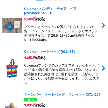
表示数
:
Coleman ハンディ チェア ペア
[
092456313456O
]
並び順
:
5,500
円
(税込)
グリーンとベージュの2脚ペアになります。材
絞り込む
質：フレーム／スチール、シート／ポリエステル
使用時サイズ：約26.5×19×30cm収納時サイズ：
約21.5×23&tim…
Coleman トートバッグ
[
932483
]
4,653
円
(税込)
Colemanブランドのカラフルできれいなトートバ
ッグ 食べ物や飲み物を保温または保冷できます。
熱溶接された継ぎ目は、漏れを防ぎ、上部のジッ
パーにより、冷却効率を保護します。 ポリエステ
ル…
キャンパー トートバッグ サンセット
[
371420
]
3,035
円
(税込)