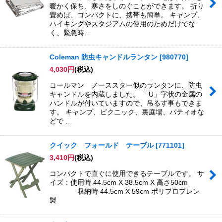
暖かく保ち、寒さをしのぐことができます。 折り
畳めば、コンパクトに、携帯も簡単。 キャンプ、
ハイキングやスタジアムの使用のためだけでな
く、緊急時…
Coleman 防虫キャンドルランタン
[
980770
]
4,030
円
(税込)
コールマン ノーススター似のランタンに、防虫
キャンドルを内蔵しました。 「U」字状の金属の
ハンドルが付いていますので、吊るす事もできま
す。 キャンプ、ピクニック、裏庭場、パティオな
どで …
クイック フォールド テーブル
[
771101
]
3,410
円
(税込)
コンパクトで直ぐに使用できるテーブルです。 サ
イズ：使用時 44.5cm X 38.5cm X 高さ50cm
収納時 44.5cm X 59cm ポリプロプレン
製