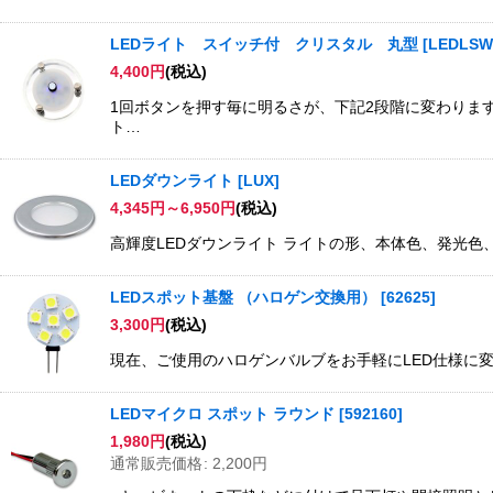
LEDライト スイッチ付 クリスタル 丸型
[
LEDLS
4,400
円
(税込)
1回ボタンを押す毎に明るさが、下記2段階に変わります。点
ト…
LEDダウンライト
[
LUX
]
4,345
円
～6,950
円
(税込)
高輝度LEDダウンライト ライトの形、本体色、発光
LEDスポット基盤 （ハロゲン交換用）
[
62625
]
3,300
円
(税込)
現在、ご使用のハロゲンバルブをお手軽にLED仕様に
LEDマイクロ スポット ラウンド
[
592160
]
1,980
円
(税込)
通常販売価格
:
2,200
円