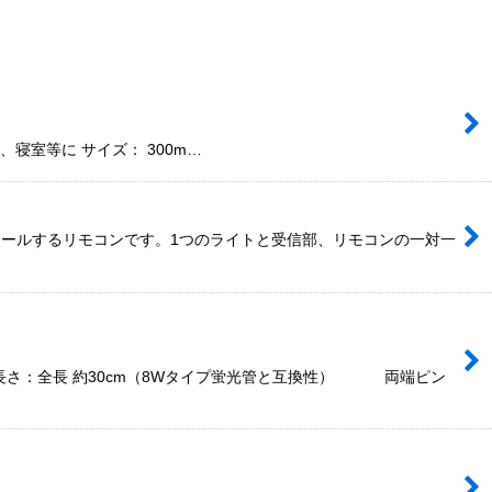
後部、寝室等に サイズ： 300m…
ロールするリモコンです。1つのライトと受信部、リモコンの一対一
長さ：全長 約30cm（8Wタイプ蛍光管と互換性） 両端ピン