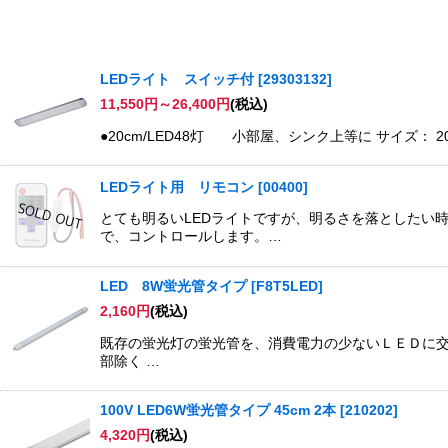
表示数
:
LEDライト スイッチ付
[
29303132
]
11,550
円
～26,400
円
(税込)
並び順
:
●20cm/LED48灯 小部屋、シンク上等に サイズ： 200m
LEDライト用 リモコン
[
00400
]
とても明るいLEDライトですが、明るさを落としたい
で、コントロールします。…
LED 8W蛍光管タイプ
[
F8T5LED
]
2,160
円
(税込)
既存の蛍光灯の蛍光管を、消費電力の少ないＬＥＤに交
部除く …
100V LED6W蛍光管タイプ 45cm 2本
[
210202
]
4,320
円
(税込)