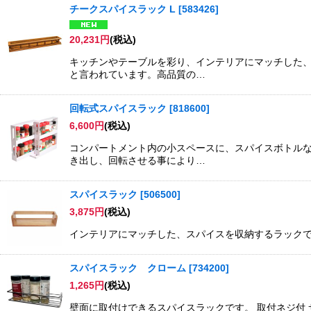
チークスパイスラック L
[
583426
]
20,231
円
(税込)
キッチンやテーブルを彩り、インテリアにマッチした、
と言われています。高品質の…
回転式スパイスラック
[
818600
]
6,600
円
(税込)
コンパートメント内の小スペースに、スパイスボトルな
き出し、回転させる事により…
スパイスラック
[
506500
]
3,875
円
(税込)
インテリアにマッチした、スパイスを収納するラックで
スパイスラック クローム
[
734200
]
1,265
円
(税込)
壁面に取付けできるスパイスラックです。 取付ネジ付 サイズ：ヨ