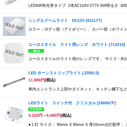
LED6W蛍光管タイプ 2本AC110V-277V 6W明るさ: 400
シングルドームライト DC12V
[
611177
]
カラー：ボディ部（アイボリー）、カバー部（ホワイト） 
ユーロスタイル ライト用レンズ ホワイト
[
713215
]
ユーロスタイルのライト用のレンズです。 サイズ：約11.4cm
LED ターンストリップライト
[
J280LS
]
11,880
円
(税込)
車内エントランス上部やダイネット、キッチン棚下などに
LEDライト スイッチ付 クリスタル
[
296067F
]
4,320
円
～6,480
円
(税込)
●１灯 サイズ： 90mm X 90mm X 厚16mm点灯順序： ス