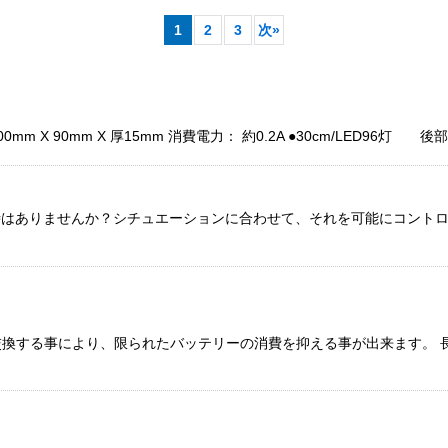
1
2
3
次
»
m X 90mm X 厚15mm 消費電力： 約0.2A ●30cm/LED96灯 
絞り込む
時はありませんか？シチュエーションに合わせて、それを可能にコント
換する事により、限られたバッテリーの消費を抑える事が出来ます。 