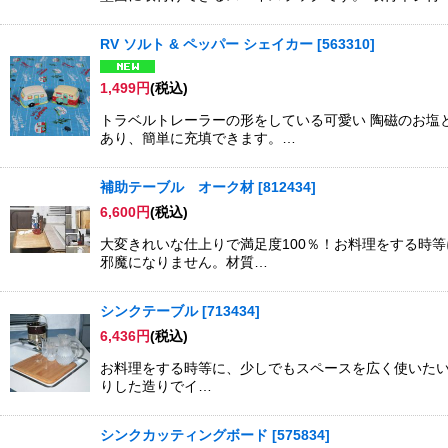
RV ソルト & ペッパー シェイカー
[
563310
]
1,499
円
(税込)
トラベルトレーラーの形をしている可愛い 陶磁のお塩
あり、簡単に充填できます。…
補助テーブル オーク材
[
812434
]
6,600
円
(税込)
大変きれいな仕上りで満足度100％！お料理をする時
邪魔になりません。材質…
シンクテーブル
[
713434
]
6,436
円
(税込)
お料理をする時等に、少しでもスペースを広く使いたい
りした造りでイ…
シンクカッティングボード
[
575834
]