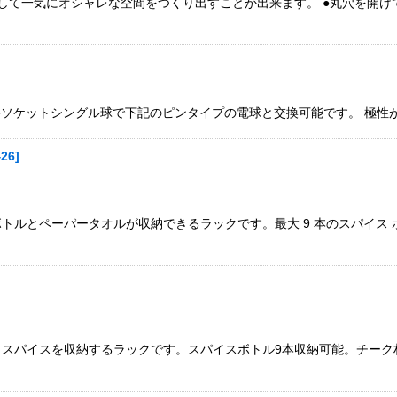
て一気にオシャレな空間をつくり出すことが出来ます。 ●丸穴を開けて
5規格ソケットシングル球で下記のピンタイプの電球と交換可能です。 極性
426
]
ルとペーパータオルが収納できるラックです。最大 9 本のスパイス ボ
、スパイスを収納するラックです。スパイスボトル9本収納可能。チーク