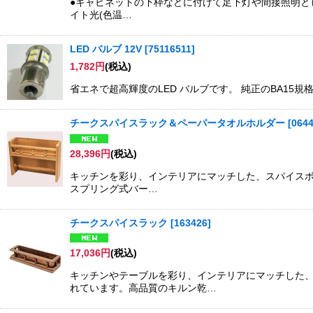
●キャビネットの下枠などに付けて足下灯や間接照明とし
イト光(色温…
LED バルブ 12V
[
75116511
]
1,782
円
(税込)
省エネで超高輝度のLED バルブです。 純正のBA1
チークスパイスラック＆ペーパータオルホルダー
[
064
28,396
円
(税込)
キッチンを彩り、インテリアにマッチした、スパイスボト
スプリング式バー…
チークスパイスラック
[
163426
]
17,036
円
(税込)
キッチンやテーブルを彩り、インテリアにマッチした
れています。高品質のキルン乾…