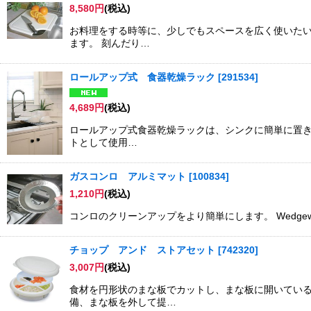
8,580
円
(税込)
お料理をする時等に、少しでもスペースを広く使いたい
ます。 刻んだり…
ロールアップ式 食器乾燥ラック
[
291534
]
4,689
円
(税込)
ロールアップ式食器乾燥ラックは、シンクに簡単に置き
トとして使用…
ガスコンロ アルミマット
[
100834
]
1,210
円
(税込)
コンロのクリーンアップをより簡単にします。 Wedgewood
チョップ アンド ストアセット
[
742320
]
3,007
円
(税込)
食材を円形状のまな板でカットし、まな板に開いている
備、まな板を外して提…