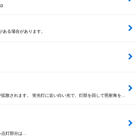
50
擦れがある場合があります。
光が拡散されます。 蛍光灯に近い白い光で、灯部を回して照射角を…
アングル点灯部分は…