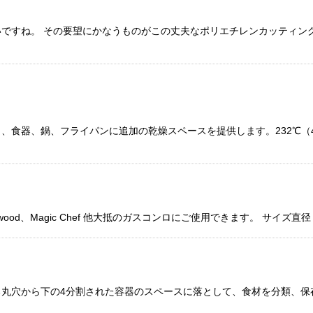
ですね。 その要望にかなうものがこの丈夫なポリエチレンカッティン
、食器、鍋、フライパンに追加の乾燥スペースを提供します。232℃（4
、Magic Chef 他大抵のガスコンロにご使用できます。 サイズ直径：19c
丸穴から下の4分割された容器のスペースに落として、食材を分類、保