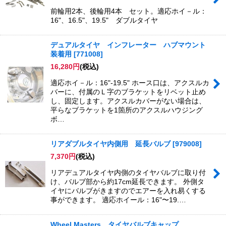
前輪用2本、後輪用4本 セット。適応ホイ－ル：
16"、16.5"、19.5" ダブルタイヤ
デュアルタイヤ インフレーター ハブマウント
装着用
[
771008
]
16,280
円
(税込)
適応ホイ－ル：16"-19.5" ホース口は、アクスルカ
バーに、付属のＬ字のブラケットをリベット止め
し、固定します。アクスルカバーがない場合は、
平らなブラケットを1箇所のアクスルハウジング
ボ…
リアダブルタイヤ内側用 延長バルブ
[
979008
]
7,370
円
(税込)
リアデュアルタイヤ内側のタイヤバルブに取り付
け、バルブ部から約17cm延長できます。 外側タ
イヤにバルブがきますのでエアーを入れ易くする
事ができます。 適応ホイール：16"〜19.…
Wheel Masters タイヤバルブキャップ