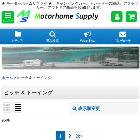
★ モーターホームサプライ ★ キャンピングカー、トレーラーの部品、アクセサ
リー、アウトドア商品をお届けします。
メニュー
カテゴリ
商品検索
What's New
問い合わせ
ホーム
>
ヒッチ & トーイング
ヒッチ & トーイング
表示順変更
閉じる
96
件
サブカテゴリ
:
1
2
次
»