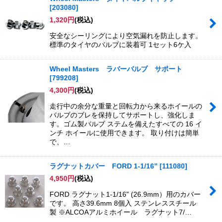
[
203080
]
1,320
円
(税込)
安全なシーリングにより空気漏れを防止します。
標準のタイヤのバルブに装着可 1セット6ケ入
Wheel Masters ラバーバルブ サポート
[
799208
]
4,300
円
(税込)
走行中の余分な重量と回転力から来るホイールの
バルブのブレを保持してサポートし、強化しま
す。ゴム製バルブ ステムを備えたすべての 16 イ
ンチ ホイールに使用できます。 取り付けは簡​​単
で、…
ラグナットカバー FORD 1-1/16”
[
111080
]
4,950
円
(税込)
FORD ラグナット1-1/16" (26.9mm）用のカバー
です。 高さ39.6mm 8個入 ステンレススチール
製 ※ALCOAアルミホイール ラグナット7/…