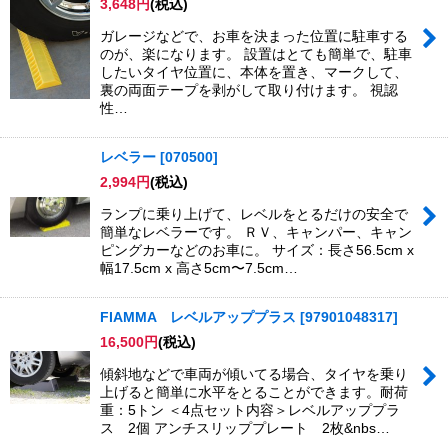
3,648
円
(税込)
ガレージなどで、お車を決まった位置に駐車する
のが、楽になります。 設置はとても簡単で、駐車
したいタイヤ位置に、本体を置き、マークして、
裏の両面テープを剥がして取り付けます。 視認
性…
レベラー
[
070500
]
2,994
円
(税込)
ランプに乗り上げて、レベルをとるだけの安全で
簡単なレベラーです。 ＲＶ、キャンパー、キャン
ピングカーなどのお車に。 サイズ：長さ56.5cm x
幅17.5cm x 高さ5cm〜7.5cm…
FIAMMA レベルアッププラス
[
97901048317
]
16,500
円
(税込)
傾斜地などで車両が傾いてる場合、タイヤを乗り
上げると簡単に水平をとることができます。耐荷
重：5トン ＜4点セット内容＞レベルアッププラ
ス 2個 アンチスリッププレート 2枚&nbs…