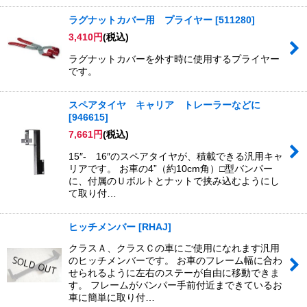
ラグナットカバー用 プライヤー
[
511280
]
3,410
円
(税込)
ラグナットカバーを外す時に使用するプライヤー
です。
スペアタイヤ キャリア トレーラーなどに
[
946615
]
7,661
円
(税込)
15″- 16″のスペアタイヤが、積載できる汎用キャ
リアです。 お車の4”（約10cm角）□型バンパー
に、付属のＵボルトとナットで挟み込むようにし
て取り付…
ヒッチメンバー
[
RHAJ
]
クラスＡ、クラスＣの車にご使用になれます汎用
のヒッチメンバーです。 お車のフレーム幅に合わ
せられるように左右のステーが自由に移動できま
す。 フレームがバンパー手前付近まできているお
車に簡単に取り付…