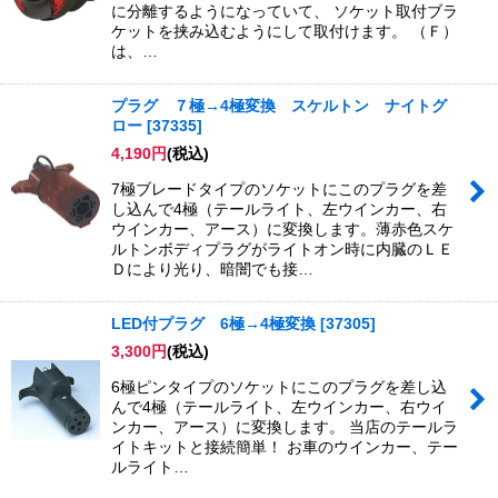
に分離するようになっていて、 ソケット取付ブラ
ケットを挟み込むようにして取付けます。 （Ｆ）
は、…
プラグ ７極→4極変換 スケルトン ナイトグ
ロー
[
37335
]
4,190
円
(税込)
7極ブレードタイプのソケットにこのプラグを差
し込んで4極（テールライト、左ウインカー、右
ウインカー、アース）に変換します。薄赤色スケ
ルトンボディプラグがライトオン時に内臓のＬＥ
Ｄにより光り、暗闇でも接…
LED付プラグ 6極→4極変換
[
37305
]
3,300
円
(税込)
6極ピンタイプのソケットにこのプラグを差し込
んで4極（テールライト、左ウインカー、右ウイ
ンカー、アース）に変換します。 当店のテールラ
イトキットと接続簡単！ お車のウインカー、テー
ルライト…