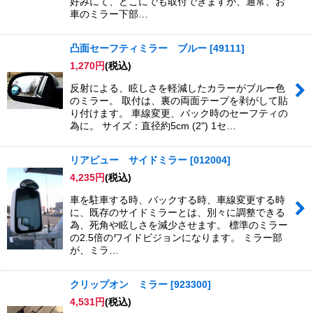
好みにて、どこにでも取付できますが、通常、お
車のミラー下部…
凸面セーフティミラー ブルー
[
49111
]
1,270
円
(税込)
反射による、眩しさを軽減したカラーがブルー色
のミラー。 取付は、裏の両面テープを剥がして貼
り付けます。 車線変更、バック時のセーフティの
為に。 サイズ：直径約5cm (2") 1セ…
リアビュー サイドミラー
[
012004
]
4,235
円
(税込)
車を駐車する時、バックする時、車線変更する時
に、既存のサイドミラーとは、別々に調整できる
為、死角や眩しさを減少させます。 標準のミラー
の2.5倍のワイドビジョンになります。 ミラー部
が、ミラ…
クリップオン ミラー
[
923300
]
4,531
円
(税込)