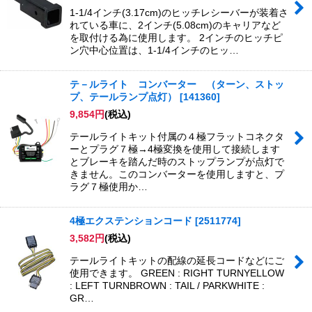
1-1/4インチ(3.17cm)のヒッチレシーバーが装着さ
れている車に、2インチ(5.08cm)のキャリアなど
を取付ける為に使用します。 2インチのヒッチピ
ン穴中心位置は、1-1/4インチのヒッ…
テ－ルライト コンバーター （ターン、ストッ
プ、テールランプ点灯）
[
141360
]
9,854
円
(税込)
テールライトキット付属の４極フラットコネクタ
ーとプラグ７極→4極変換を使用して接続します
とブレーキを踏んだ時のストップランプが点灯で
きません。このコンバーターを使用しますと、プ
ラグ７極使用か…
4極エクステンションコード
[
2511774
]
3,582
円
(税込)
テールライトキットの配線の延長コードなどにご
使用できます。 GREEN : RIGHT TURNYELLOW
: LEFT TURNBROWN : TAIL / PARKWHITE :
GR…