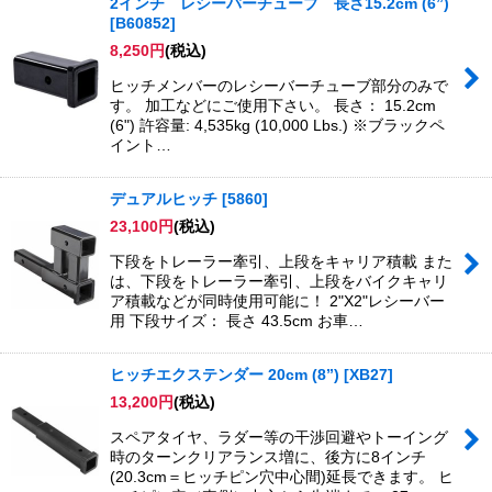
2インチ レシーバーチューブ 長さ15.2cm (6”)
[
B60852
]
8,250
円
(税込)
ヒッチメンバーのレシーバーチューブ部分のみで
す。 加工などにご使用下さい。 長さ： 15.2cm
(6") 許容量: 4,535kg (10,000 Lbs.) ※ブラックペ
イント…
デュアルヒッチ
[
5860
]
23,100
円
(税込)
下段をトレーラー牽引、上段をキャリア積載 また
は、下段をトレーラー牽引、上段をバイクキャリ
ア積載などが同時使用可能に！ 2"X2"レシーバー
用 下段サイズ： 長さ 43.5cm お車…
ヒッチエクステンダー 20cm (8”)
[
XB27
]
13,200
円
(税込)
スペアタイヤ、ラダー等の干渉回避やトーイング
時のターンクリアランス増に、後方に8インチ
(20.3cm＝ヒッチピン穴中心間)延長できます。 ヒ