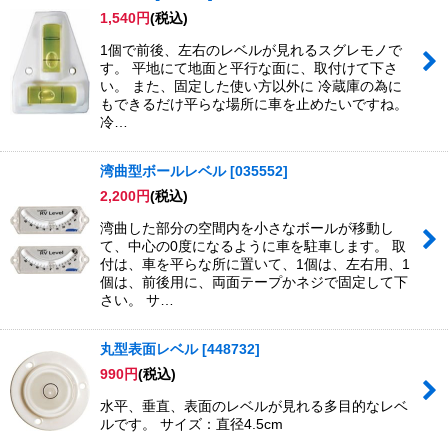
1,540
円
(税込)
1個で前後、左右のレベルが見れるスグレモノで
す。 平地にて地面と平行な面に、取付けて下さ
い。 また、固定した使い方以外に 冷蔵庫の為に
もできるだけ平らな場所に車を止めたいですね。
冷…
湾曲型ボールレベル
[
035552
]
2,200
円
(税込)
湾曲した部分の空間内を小さなボールが移動し
て、中心の0度になるように車を駐車します。 取
付は、車を平らな所に置いて、1個は、左右用、1
個は、前後用に、両面テープかネジで固定して下
さい。 サ…
丸型表面レベル
[
448732
]
990
円
(税込)
水平、垂直、表面のレベルが見れる多目的なレベ
ルです。 サイズ：直径4.5cm