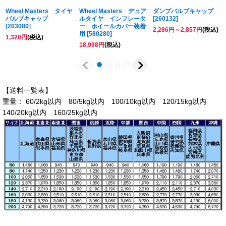
Wheel Masters タイヤ
Wheel Masters デュア
ダンプバルブキャップ
バルブキャップ
ルタイヤ インフレータ
[
260132
]
[
203080
]
ー ホイールカバー装着
2,286
円
～2,857
円
(税込)
用
[
580280
]
1,320
円
(税込)
18,998
円
(税込)
【送料一覧表】
重量： 60/2kg以内 80/5kg以内 100/10kg以内 120/15kg以内
140/20kg以内 160/25kg以内