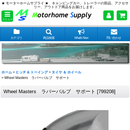
★ モーターホームサプライ ★ キャンピングカー、トレーラーの部品、アクセサ
リー、アウトドア商品をお届けします。
メニュー
カテゴリ
商品検索
What's New
問い合わせ
ホーム
>
ヒッチ & トーイング
>
タイヤ ＆ ホイール
>
Wheel Masters ラバーバルブ サポート
Wheel Masters ラバーバルブ サポート
[
799208
]