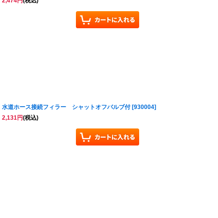
2,474
円
(税込)
水道ホース接続フィラー シャットオフバルブ付
[
930004
]
2,131
円
(税込)