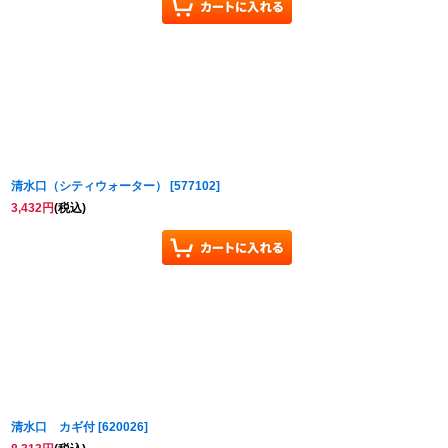
清水口（シティウォーター）
[
577102
]
3,432
円
(税込)
清水口 カギ付
[
620026
]