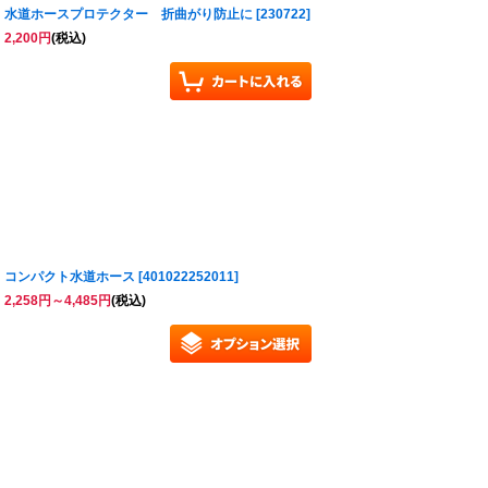
水道ホースプロテクター 折曲がり防止に
[
230722
]
2,200
円
(税込)
コンパクト水道ホース
[
401022252011
]
2,258
円
～4,485
円
(税込)