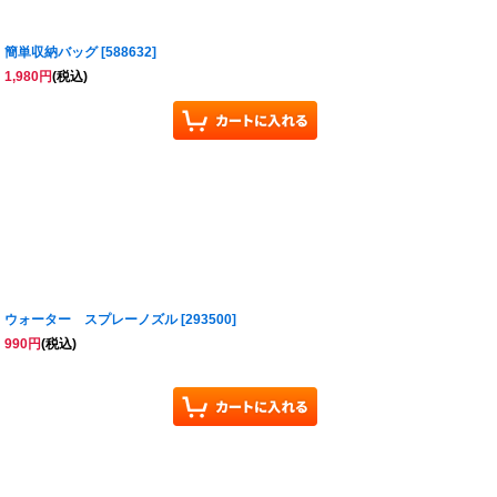
簡単収納バッグ
[
588632
]
1,980
円
(税込)
ウォーター スプレーノズル
[
293500
]
990
円
(税込)