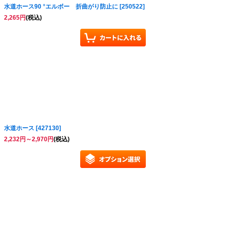
水道ホース90 °エルボー 折曲がり防止に
[
250522
]
2,265
円
(税込)
水道ホース
[
427130
]
2,232
円
～2,970
円
(税込)