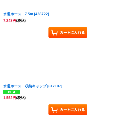
水道ホース 7.5m
[
438722
]
7,243
円
(税込)
水道ホース 収納キャップ
[
817107
]
1,552
円
(税込)