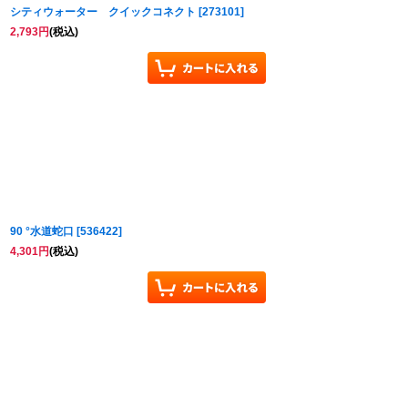
シティウォーター クイックコネクト
[
273101
]
2,793
円
(税込)
90 °水道蛇口
[
536422
]
4,301
円
(税込)