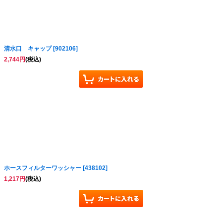
清水口 キャップ
[
902106
]
2,744
円
(税込)
ホースフィルターワッシャー
[
438102
]
1,217
円
(税込)