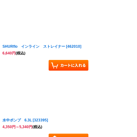
絞り込む
SHURflo インライン ストレイナー
[
462010
]
6,640
円
(税込)
水中ポンプ 6.3L
[
323395
]
4,350
円
～5,340
円
(税込)