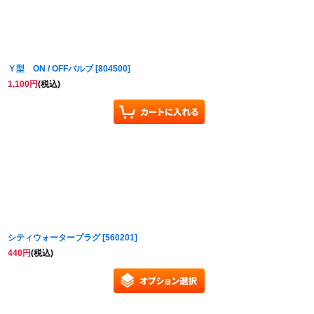
Ｙ型 ON / OFFバルブ
[
804500
]
1,100
円
(税込)
シティウォータープラグ
[
560201
]
440
円
(税込)