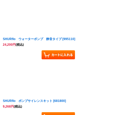
並び順
:
SHURflo ウォーターポンプ 静音タイプ
[
995110
]
24,200
円
(税込)
SHURflo ポンプサイレンスキット
[
681800
]
9,268
円
(税込)