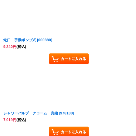
蛇口 手動ポンプ式
[
000880
]
9,240
円
(税込)
シャワーバルブ クローム 真鍮
[
978100
]
7,019
円
(税込)