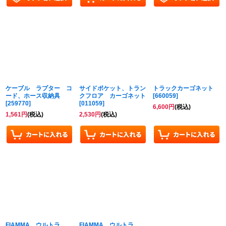
ケーブル ラプター コ
サイドポケット、トラン
トラックカーゴネット
ード、ホース収納具
クフロア カーゴネット
[
660059
]
[
259770
]
[
011059
]
6,600
円
(税込)
1,561
円
(税込)
2,530
円
(税込)
FIAMMA ウルトラ
FIAMMA ウルトラ