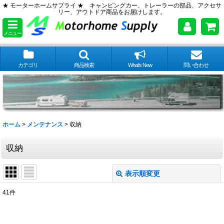
★ モーターホームサプライ ★ キャンピングカー、トレーラーの部品、アクセサ
リー、アウトドア商品をお届けします。
メニュー
カテゴリ
商品検索
What's New
問い合わせ
ホーム
>
メンテナンス
>
収納
収納
表示順変更
閉じる
41
件
表示数
: