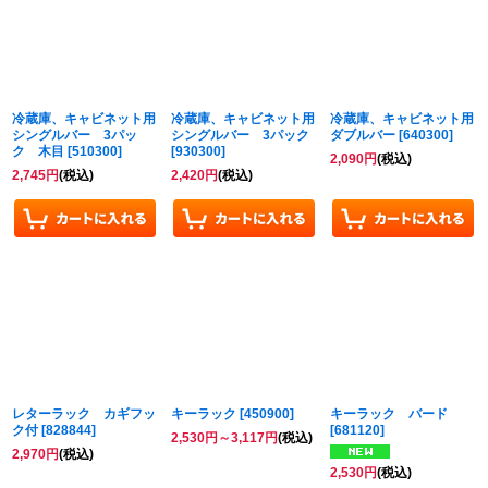
並び順
:
絞り込む
冷蔵庫、キャビネット用
冷蔵庫、キャビネット用
冷蔵庫、キャビネット用
シングルバー 3パッ
シングルバー 3パック
ダブルバー
[
640300
]
ク 木目
[
510300
]
[
930300
]
2,090
円
(税込)
2,745
円
(税込)
2,420
円
(税込)
レターラック カギフッ
キーラック
[
450900
]
キーラック バード
ク付
[
828844
]
[
681120
]
2,530
円
～3,117
円
(税込)
2,970
円
(税込)
2,530
円
(税込)