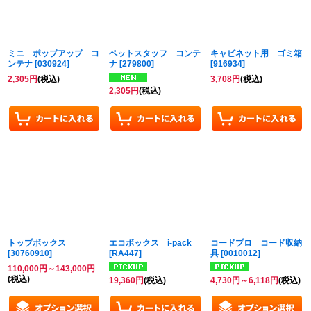
ミニ ポップアップ コ
ペットスタッフ コンテ
キャビネット用 ゴミ箱
ンテナ
[
030924
]
ナ
[
279800
]
[
916934
]
2,305
円
(税込)
3,708
円
(税込)
2,305
円
(税込)
トップボックス
エコボックス i-pack
コードプロ コード収納
[
30760910
]
[
RA447
]
具
[
0010012
]
110,000
円
～143,000
円
(税込)
19,360
円
(税込)
4,730
円
～6,118
円
(税込)