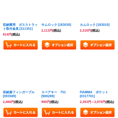
収納庫用 ガスストラッ
サムロック
[
183030
]
カムロック
[
183010
]
ト取付金具
[
311351
]
2,113
円
(税込)
2,310
円
(税込)
914
円
(税込)
収納扉フィンガープル
スペアキー 751
FIAMMA ポケット
[
093589
]
[
900289
]
[
0317701
]
2,466
円
(税込)
990
円
(税込)
2,393
円
～2,970
円
(税込)