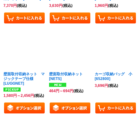
7,370
円
(税込)
3,630
円
(税込)
1,960
円
(税込)
壁面取付収納ネット マ
壁面取付収納ネット
カーゴ収納バッグ 小
ジックテープ仕様
[
NETS
]
[
652800
]
[
LUGGNET
]
3,696
円
(税込)
464
円
～694
円
(税込)
1,580
円
～2,456
円
(税込)