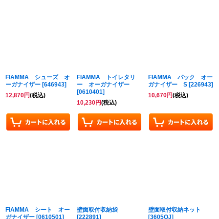
FIAMMA シューズ オ
FIAMMA トイレタリ
FIAMMA パック オー
ーガナイザー
[
646943
]
ー オーガナイザー
ガナイザー S
[
226943
]
[
0610401
]
12,870
円
(税込)
10,670
円
(税込)
10,230
円
(税込)
FIAMMA シート オー
壁面取付収納袋
壁面取付収納ネット
ガナイザー
[
0610501
]
[
222891
]
[
3605OJ
]