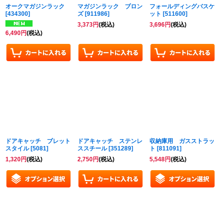
オークマガジンラック
マガジンラック ブロン
フォールディングバスケ
[
434300
]
ズ
[
911986
]
ット
[
511600
]
3,373
円
(税込)
3,696
円
(税込)
6,490
円
(税込)
ドアキャッチ ブレット
ドアキャッチ ステンレ
収納庫用 ガスストラッ
スタイル
[
5081
]
ススチール
[
351289
]
ト
[
811091
]
1,320
円
(税込)
2,750
円
(税込)
5,548
円
(税込)