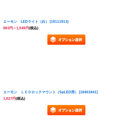
エーモン LEDライト（白）
[
19111913
]
983
円
～1,546
円
(税込)
エーモン ＬＥＤロックマウント（5φLED用）
[
18401841
]
1,027
円
(税込)