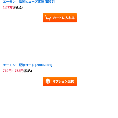
エーモン 低背ヒューズ電源
[
E579
]
1,093
円
(税込)
エーモン 配線コード
[
28002801
]
719
円
～752
円
(税込)