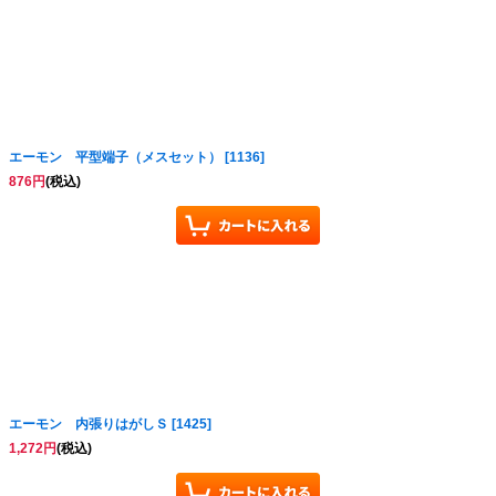
エーモン 平型端子（メスセット）
[
1136
]
876
円
(税込)
エーモン 内張りはがしＳ
[
1425
]
1,272
円
(税込)