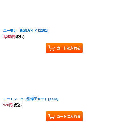
エーモン 配線ガイド
[
1161
]
1,258
円
(税込)
エーモン クワ型端子セット
[
3318
]
928
円
(税込)