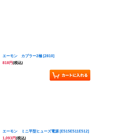
エーモン カプラー2極
[
2810
]
絞り込む
818
円
(税込)
エーモン ミニ平型ヒューズ電源
[
E515E511E512
]
1,093
円
(税込)