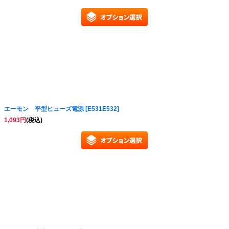
エーモン 平型ヒューズ電源
[
E531E532
]
1,093
円
(税込)