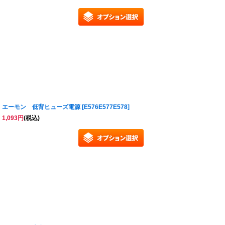
エーモン 低背ヒューズ電源
[
E576E577E578
]
1,093
円
(税込)