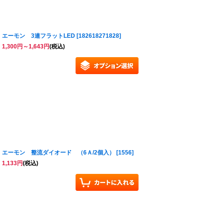
エーモン 3連フラットLED
[
182618271828
]
1,300
円
～1,643
円
(税込)
エーモン 整流ダイオード （6Ａ/2個入）
[
1556
]
1,133
円
(税込)