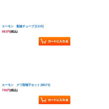
エーモン 配線チューブ
[
1115
]
983
円
(税込)
エーモン クワ型端子セット
[
M273
]
756
円
(税込)