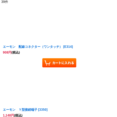
39
件
サブカテゴリ
:
表示数
:
並び順
:
エーモン 配線コネクター（ワンタッチ）
[
E314
]
908
円
(税込)
エーモン Ｙ型接続端子
[
3350
]
1,148
円
(税込)