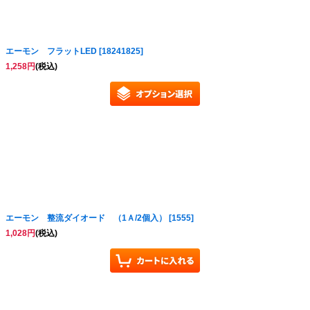
エーモン フラットLED
[
18241825
]
1,258
円
(税込)
エーモン 整流ダイオード （1Ａ/2個入）
[
1555
]
1,028
円
(税込)