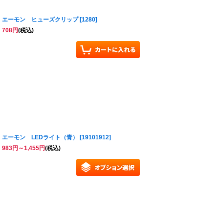
エーモン ヒューズクリップ
[
1280
]
708
円
(税込)
エーモン LEDライト（青）
[
19101912
]
983
円
～1,455
円
(税込)