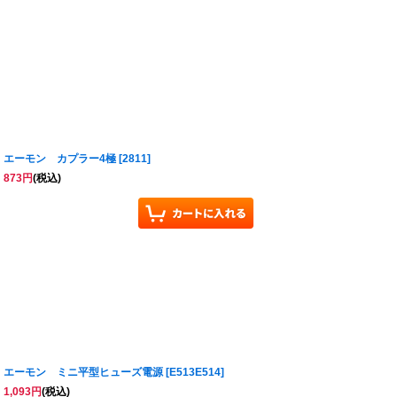
エーモン カプラー4極
[
2811
]
873
円
(税込)
エーモン ミニ平型ヒューズ電源
[
E513E514
]
1,093
円
(税込)