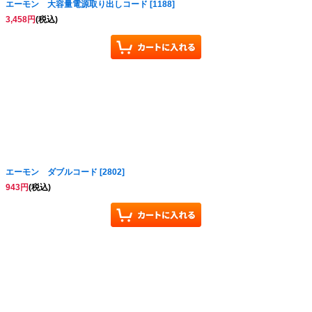
エーモン 大容量電源取り出しコード
[
1188
]
3,458
円
(税込)
エーモン ダブルコード
[
2802
]
943
円
(税込)