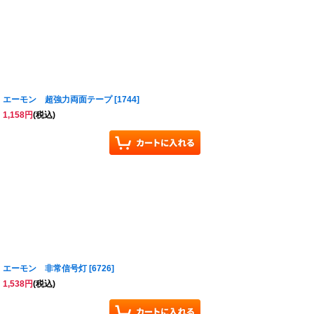
エーモン 超強力両面テープ
[
1744
]
1,158
円
(税込)
エーモン 非常信号灯
[
6726
]
1,538
円
(税込)