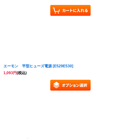
エーモン 平型ヒューズ電源
[
E529E530
]
1,093
円
(税込)