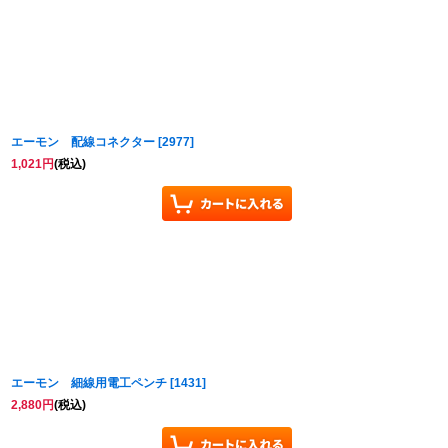
エーモン 配線コネクター
[
2977
]
1,021
円
(税込)
エーモン 細線用電工ペンチ
[
1431
]
2,880
円
(税込)