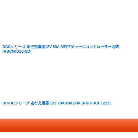
絞り込む
DCCシリーズ 走行充電器12V 50A MPPTチャージコントローラー内蔵
[
RBC50D1S-SD
]
DC-DCシリーズ 走行充電器 12V 20A|40A|60A
[
RNG-DCC1212
]