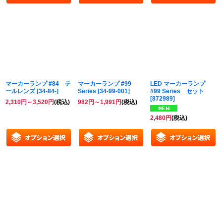
マーカーランプ #84 テ
マーカーランプ #99
LED マーカーランプ
ールレンズ
[
34-84-
]
Series
[
34-99-001
]
#99 Series セット
[
872989
]
2,310
円
～3,520
円
(税込)
982
円
～1,991
円
(税込)
2,480
円
(税込)