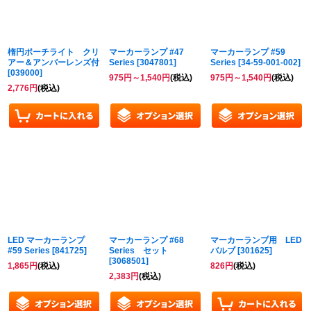
楕円ポーチライト クリ
マーカーランプ #47
マーカーランプ #59
アー＆アンバーレンズ付
Series
[
3047801
]
Series
[
34-59-001-002
]
[
039000
]
975
円
～1,540
円
(税込)
975
円
～1,540
円
(税込)
2,776
円
(税込)
LED マーカーランプ
マーカーランプ #68
マーカーランプ用 LED
#59 Series
[
841725
]
Series セット
バルブ
[
301625
]
[
3068501
]
1,865
円
(税込)
826
円
(税込)
2,383
円
(税込)