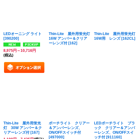
並び順
:
絞り込む
LEDオーニング ライト
Thin-Lite 屋外用蛍光灯
Thin-Lite 屋外用蛍光灯
[
390200
]
16W アンバー＆クリア
16W用 レンズ
[
162CL
]
ーレンズ付
[
162
]
8,975
円
～10,716
円
(税込)
Thin-Lite 屋外用蛍光
ポーチライト クリアー
LEDポーチライト ブラ
灯 30W アンバー＆ク
＆アンバーレンズ、
ック クリアー＆アンバ
リアーレンズ付
[
167
]
ON/OFFスイッチ付
ーレンズ、ON/OFFスイ
[
497000
]
ッチ付
[
911160
]