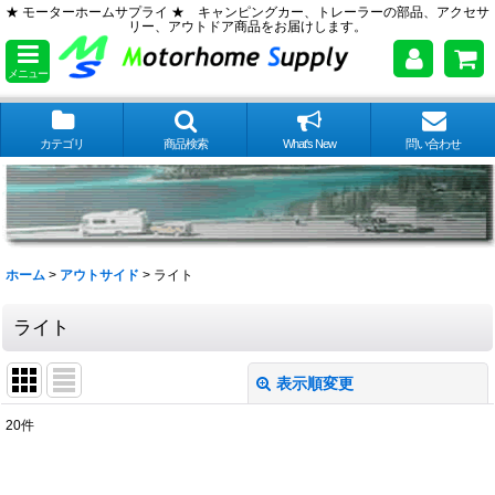
★ モーターホームサプライ ★ キャンピングカー、トレーラーの部品、アクセサ
リー、アウトドア商品をお届けします。
メニュー
カテゴリ
商品検索
What's New
問い合わせ
ホーム
>
アウトサイド
>
ライト
ライト
表示順変更
閉じる
20
件
表示数
: