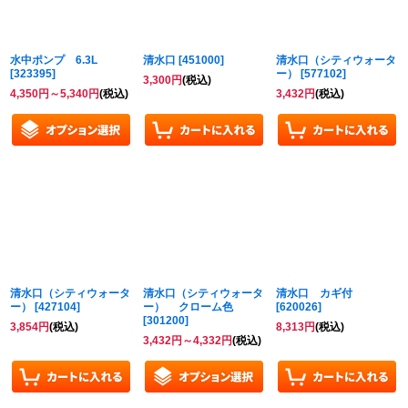
水中ポンプ 6.3L
清水口
[
451000
]
清水口（シティウォータ
[
323395
]
ー）
[
577102
]
3,300
円
(税込)
4,350
円
～5,340
円
(税込)
3,432
円
(税込)
清水口（シティウォータ
清水口（シティウォータ
清水口 カギ付
ー）
[
427104
]
ー） クローム色
[
620026
]
[
301200
]
3,854
円
(税込)
8,313
円
(税込)
3,432
円
～4,332
円
(税込)