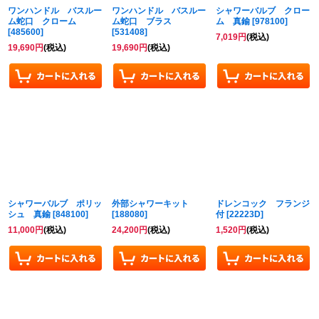
ワンハンドル バスルー
ワンハンドル バスルー
シャワーバルブ クロー
ム蛇口 クローム
ム蛇口 ブラス
ム 真鍮
[
978100
]
[
485600
]
[
531408
]
7,019
円
(税込)
19,690
円
(税込)
19,690
円
(税込)
シャワーバルブ ポリッ
外部シャワーキット
ドレンコック フランジ
シュ 真鍮
[
848100
]
[
188080
]
付
[
22223D
]
11,000
円
(税込)
24,200
円
(税込)
1,520
円
(税込)