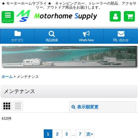
★ モーターホームサプライ ★ キャンピングカー、トレーラーの部品、アクセサ
リー、アウトドア商品をお届けします。
メニュー
カテゴリ
商品検索
What's New
問い合わせ
ホーム
>
メンテナンス
メンテナンス
表示順変更
閉じる
410
件
サブカテゴリ
:
1
2
3
...
7
次
»