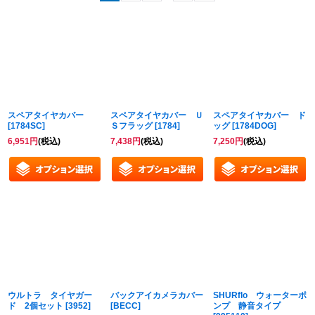
表示数
:
並び順
:
絞り込む
スペアタイヤカバー
スペアタイヤカバー Ｕ
スペアタイヤカバー ド
[
1784SC
]
Ｓフラッグ
[
1784
]
ッグ
[
1784DOG
]
6,951
円
(税込)
7,438
円
(税込)
7,250
円
(税込)
ウルトラ タイヤガー
バックアイカメラカバー
SHURflo ウォーターポ
ド 2個セット
[
3952
]
[
BECC
]
ンプ 静音タイプ