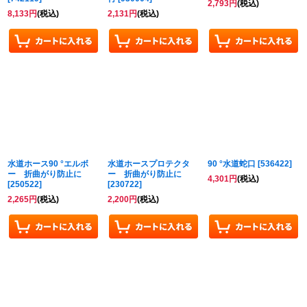
2,793
円
(税込)
8,133
円
(税込)
2,131
円
(税込)
水道ホース90 °エルボ
水道ホースプロテクタ
90 °水道蛇口
[
536422
]
ー 折曲がり防止に
ー 折曲がり防止に
4,301
円
(税込)
[
250522
]
[
230722
]
2,265
円
(税込)
2,200
円
(税込)