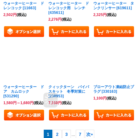
ウォーターヒーター ド
ウォーターヒーター ド
ウォーターヒーター タ
レンコック
[
11663
]
レンコック用 レンチ
ンクリンサー
[
619611
]
[
435611
]
2,502
円
(税込)
2,325
円
(税込)
2,276
円
(税込)
ウォーターヒーター ド
クィックターン バイパ
ブローアウト凍結防止プ
ア カムロック
スキット 冬季対策に
ラグ
[
330163
]
[
531290
]
[
238953
]
1,100
円
(税込)
1,580
円
～1,680
円
(税込)
7,150
円
(税込)
1
2
3
...
7
次
»