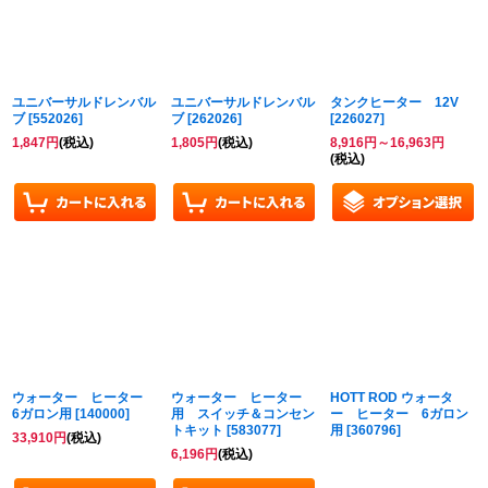
ユニバーサルドレンバル
ユニバーサルドレンバル
タンクヒーター 12V
ブ
[
552026
]
ブ
[
262026
]
[
226027
]
1,847
円
(税込)
1,805
円
(税込)
8,916
円
～16,963
円
(税込)
ウォーター ヒーター
ウォーター ヒーター
HOTT ROD ウォータ
6ガロン用
[
140000
]
用 スイッチ＆コンセン
ー ヒーター 6ガロン
トキット
[
583077
]
用
[
360796
]
33,910
円
(税込)
6,196
円
(税込)