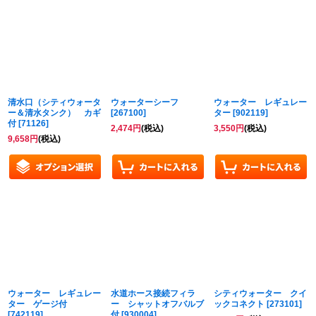
清水口（シティウォータ
ウォーターシーフ
ウォーター レギュレー
ー＆清水タンク） カギ
[
267100
]
ター
[
902119
]
付
[
71126
]
2,474
円
(税込)
3,550
円
(税込)
9,658
円
(税込)
ウォーター レギュレー
水道ホース接続フィラ
シティウォーター クイ
ター ゲージ付
ー シャットオフバルブ
ックコネクト
[
273101
]
[
742119
]
付
[
930004
]