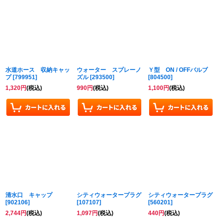
水道ホース 収納キャッ
ウォーター スプレーノ
Ｙ型 ON / OFFバルブ
プ
[
799951
]
ズル
[
293500
]
[
804500
]
1,320
円
(税込)
990
円
(税込)
1,100
円
(税込)
清水口 キャップ
シティウォータープラグ
シティウォータープラグ
[
902106
]
[
107107
]
[
560201
]
2,744
円
(税込)
1,097
円
(税込)
440
円
(税込)