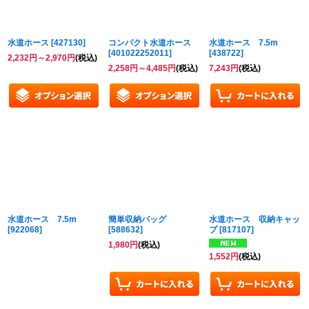
水道ホース
[
427130
]
コンパクト水道ホース
水道ホース 7.5m
[
401022252011
]
[
438722
]
2,232
円
～2,970
円
(税込)
2,258
円
～4,485
円
(税込)
7,243
円
(税込)
水道ホース 7.5m
簡単収納バッグ
水道ホース 収納キャッ
[
922068
]
[
588632
]
プ
[
817107
]
1,980
円
(税込)
1,552
円
(税込)