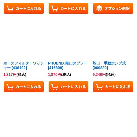
ホースフィルターワッシ
PHOENIX 蛇口スプレー
蛇口 手動ポンプ式
ャー
[
438102
]
[
416808
]
[
000880
]
1,217
円
(税込)
1,870
円
(税込)
9,240
円
(税込)