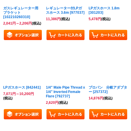
ガスレギュレーター用
レギュレーター付LPガ
LPガスホース 1.8m
ブラケット
スホース 3.6m
[
977037
]
[
301203
]
[
102210260310
]
11,386
円
(税込)
5,478
円
(税込)
2,041
円
～2,206
円
(税込)
LPガスホース
[
842441
]
1/4" Male Pipe Thread x
プロパン 分岐アダプタ
1/4" Inverted Female
ー
[
257372
]
7,071
円
～10,200
円
Flare
[
792737
]
(税込)
14,876
円
(税込)
2,620
円
(税込)