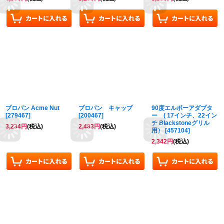
プロパン Acme Nut
プロパン キャップ
90度エルボーアダプタ
[
279467
]
[
200467
]
ー ( 17インチ、22イン
チ Blackstoneグリル
3,234
円
(税込)
2,483
円
(税込)
用）
[
457104
]
2,342
円
(税込)