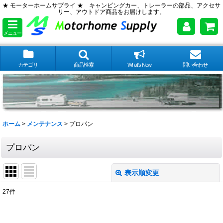
★ モーターホームサプライ ★ キャンピングカー、トレーラーの部品、アクセサ
リー、アウトドア商品をお届けします。
メニュー
カテゴリ
商品検索
What's New
問い合わせ
ホーム
>
メンテナンス
>
プロパン
プロパン
表示順変更
閉じる
27
件
表示数
: