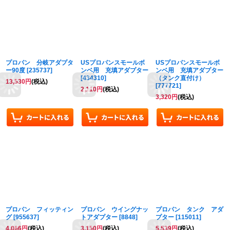
プロパン 分岐アダプタ
USプロパンスモールボ
USプロパンスモールボ
ー90度
[
235737
]
ンベ用 充填アダプター
ンベ用 充填アダプター
[
434310
]
（タンク直付け）
13,530
円
(税込)
[
777721
]
2,110
円
(税込)
3,320
円
(税込)
プロパン フィッティン
プロパン ウイングナッ
プロパン タンク アダ
グ
[
955637
]
トアダプター
[
8848
]
プター
[
115011
]
4,066
円
(税込)
3,150
円
(税込)
5,539
円
(税込)