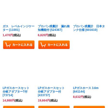
並び順
:
絞り込む
ガス レベルインジケー
プロパン残量計 漏れ検
プロパン残量計 日本タ
ター
[
11001
]
知機能付
[
524367
]
ンク仕様
[
601610
]
1,470
円
(税込)
6,820
円
(税込)
LPガスホースセット
LPガスホースセット
LPガスホース 3.6m
分岐アダプターT付
分岐アダプター付
[
641144
]
[
73714
]
[
433737
]
8,632
円
(税込)
14,988
円
(税込)
19,664
円
(税込)