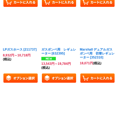
LPガスホース
[
211737
]
ガスボンベ用 レギュレ
Marshall デュアルガス
ーター
[
632395
]
ボンベ用 切替レギュレ
8,932
円
～10,718
円
ーター
[
352310
]
(税込)
18,071
円
(税込)
13,543
円
～19,784
円
(税込)