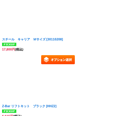
絞り込む
スチール キャリア Ｍサイズ
[
30110208
]
17,800
円
(税込)
Z-Bar リフトキット ブラック
[
HHZ2
]