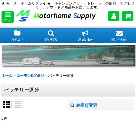
★ モーターホームサプライ ★ キャンピングカー、トレーラーの部品、アクセサ
リー、アウトドア商品をお届けします。
メニュー
カテゴリ
商品検索
What's New
問い合わせ
ホーム
>
エーモンDIY商品
>
バッテリー関連
バッテリー関連
表示順変更
閉じる
0
件
表示数
: