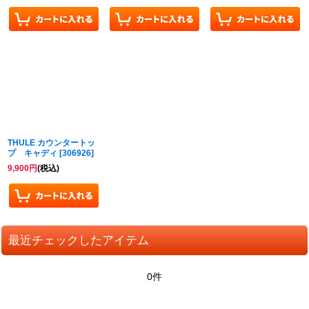
THULE カウンタートッ
プ キャディ
[
306926
]
9,900
円
(税込)
最近チェックしたアイテム
0件