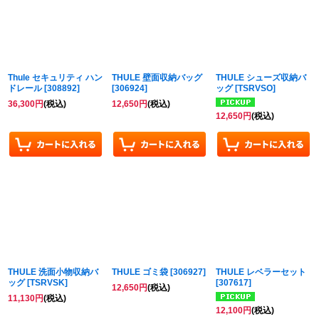
並び順
:
絞り込む
Thule セキュリティ ハン
THULE 壁面収納バッグ
THULE シューズ収納バ
ドレール
[
308892
]
[
306924
]
ッグ
[
TSRVSO
]
36,300
円
(税込)
12,650
円
(税込)
12,650
円
(税込)
THULE 洗面小物収納バ
THULE ゴミ袋
[
306927
]
THULE レベラーセット
ッグ
[
TSRVSK
]
[
307617
]
12,650
円
(税込)
11,130
円
(税込)
12,100
円
(税込)