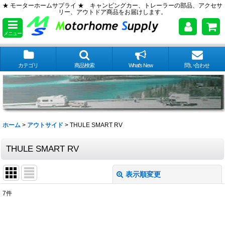
★ モーターホームサプライ ★ キャンピングカー、トレーラーの部品、アクセサ
リー、アウトドア商品をお届けします。
メニュー
カテゴリ
商品検索
What's New
問い合わせ
ホーム
>
アウトサイド
>
THULE SMART RV
THULE SMART RV
表示順変更
閉じる
7
件
表示数
: