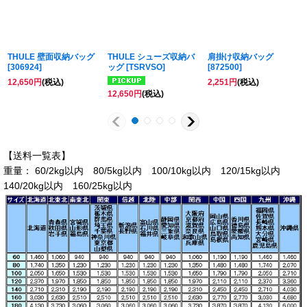
THULE 壁面収納バッグ
THULE シューズ収納バ
肩掛け収納バッグ
[
306924
]
ッグ
[
TSRVSO
]
[
872500
]
12,650
円
(税込)
2,251
円
(税込)
12,650
円
(税込)
【送料一覧表】
重量： 60/2kg以内 80/5kg以内 100/10kg以内 120/15kg以内
140/20kg以内 160/25kg以内