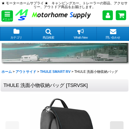
★ モーターホームサプライ ★ キャンピングカー、トレーラーの部品、アクセサ
リー、アウトドア商品をお届けします。
メニュー
カテゴリ
商品検索
What's New
問い合わせ
ホーム
>
アウトサイド
>
THULE SMART RV
>
THULE 洗面小物収納バッグ
THULE 洗面小物収納バッグ
[
TSRVSK
]