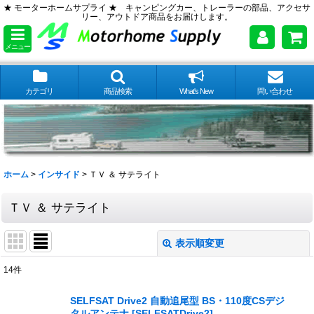
★ モーターホームサプライ ★ キャンピングカー、トレーラーの部品、アクセサ
リー、アウトドア商品をお届けします。
メニュー
カテゴリ
商品検索
What's New
問い合わせ
ホーム
>
インサイド
>
ＴＶ ＆ サテライト
ＴＶ ＆ サテライト
表示順変更
閉じる
14
件
表示数
:
SELFSAT Drive2 自動追尾型 BS・110度CSデジ
タルアンテナ
[
SELFSATDrive2
]