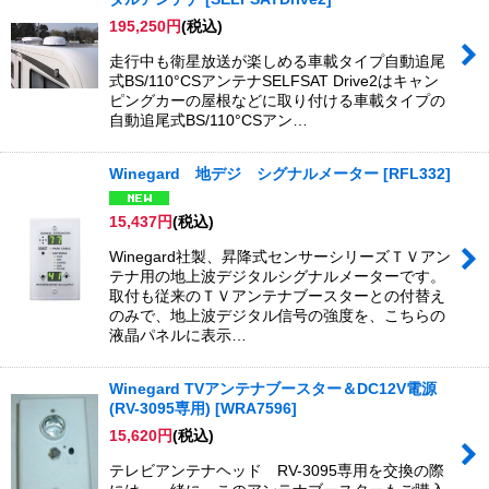
並び順
:
195,250
円
(税込)
走行中も衛星放送が楽しめる車載タイプ自動追尾
絞り込む
式BS/110°CSアンテナSELFSAT Drive2はキャン
ピングカーの屋根などに取り付ける車載タイプの
自動追尾式BS/110°CSアン…
Winegard 地デジ シグナルメーター
[
RFL332
]
15,437
円
(税込)
Winegard社製、昇降式センサーシリーズＴＶアン
テナ用の地上波デジタルシグナルメーターです。
取付も従来のＴＶアンテナブースターとの付替え
のみで、地上波デジタル信号の強度を、こちらの
液晶パネルに表示…
Winegard TVアンテナブースター＆DC12V電源
(RV-3095専用)
[
WRA7596
]
15,620
円
(税込)
テレビアンテナヘッド RV-3095専用を交換の際