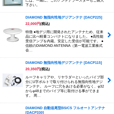
には、一緒に、このアンテナブースターもご購入
下さい。
DIAMOND 無指向性地デジアンテナ
[
DACP225
]
22,000
円
(税込)
特徴 ●地デジ用に開発されたアンテナため、従来
品に比べ軽量コンパクトになりました。 ●高性能
受信アンプを内蔵。安定した受信が可能です。 ●
信頼のDIAMOND ANTENNA（第一電波工業株式
会…
DIAMOND 無指向性地デジアンテナ
[
DACP115
]
20,350
円
(税込)
ルーフキャリアや、リヤラダーといったパイプ部
分にU字ボルトで取り付けられる無指向性地デジ
アンテナ。 ルーフに穴をあける必要がなく、φ32
からφ48までのパイプ等に取付ける事ができま
す。 周…
DIAMOND 自動追尾型BS/CS フルオートアンテナ
[
DACP330
]