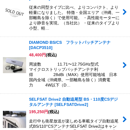
従来の同型タイプに比べ、よりコンパクト、より
軽量になりました。 特徴・全国エリア（沖縄、一
部離島を除く）で使用可能。 ・高性能モーターに
より静音を実現。（当社比） ・従来のタイプより
小型、軽…
DIAMOND BS/CS フラットパッチアンテナ
[
DACP3510
]
48,400
円
(税込)
周波数 11.71〜12.75GHz型式
マイクロストリップパッチアンテナ利
得 28dBi（MAX）使用可能地域 日本
国内全域（沖縄県、一部離島を除く）消費電
力 4W以下（D…
SELFSAT Drive2 自動追尾型 BS・110度CSデジ
タルアンテナ
[
SELFSATDrive2
]
195,250
円
(税込)
走行中も衛星放送が楽しめる車載タイプ自動追尾
式BS/110°CSアンテナSELFSAT Drive2はキャン