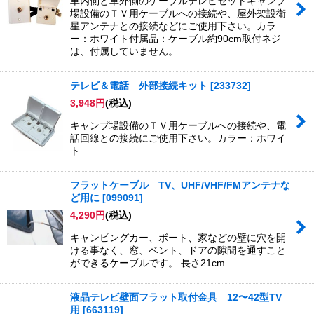
車内側と車外側のケーブルテレビセットキャンプ
場設備のＴＶ用ケーブルへの接続や、屋外架設衛
星アンテナとの接続などにご使用下さい。カラ
ー：ホワイト付属品：ケーブル約90cm取付ネジ
は、付属していません。
テレビ＆電話 外部接続キット
[
233732
]
3,948
円
(税込)
キャンプ場設備のＴＶ用ケーブルへの接続や、電
話回線との接続にご使用下さい。カラー：ホワイ
ト
フラットケーブル TV、UHF/VHF/FMアンテナな
ど用に
[
099091
]
4,290
円
(税込)
キャンピングカー、ボート、家などの壁に穴を開
ける事なく、窓、ベント、ドアの隙間を通すこと
ができるケーブルです。 長さ21cm
液晶テレビ壁面フラット取付金具 12〜42型TV
用
[
663119
]