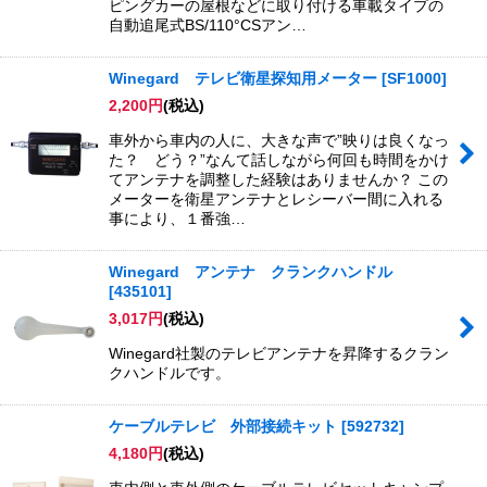
ピングカーの屋根などに取り付ける車載タイプの
自動追尾式BS/110°CSアン…
Winegard テレビ衛星探知用メーター
[
SF1000
]
2,200
円
(税込)
車外から車内の人に、大きな声で”映りは良くなっ
た？ どう？”なんて話しながら何回も時間をかけ
てアンテナを調整した経験はありませんか？ この
メーターを衛星アンテナとレシーバー間に入れる
事により、１番強…
Winegard アンテナ クランクハンドル
[
435101
]
3,017
円
(税込)
Winegard社製のテレビアンテナを昇降するクラン
クハンドルです。
ケーブルテレビ 外部接続キット
[
592732
]
4,180
円
(税込)