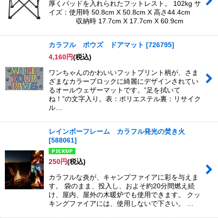
厚くパッドを入れられたフットレスト。 102kg サ
イズ：使用時 50.8cm X 50.8cm X 高さ44.4cm
収納時 17.7cm X 17.7cm X 60.9cm
カラフル ポウズ ドアマット
[
726795
]
4,160
円
(税込)
ワンちゃんのかわいいフットプリント柄が、さま
ざまなカラーブロックに綺麗にデザインされてい
るオールウェザーマットです。”足を拭いて
ね！”の文字入り。表：ポリエステル裏：リサイク
ル…
レインボーフレーム カラフル発光の焚き火
[
588061
]
250
円
(税込)
カラフルな炎が、キャンプファイアに彩を与えま
す。 袋のまま、投入し、およそ約20分間燃え続
け、屋内、屋外の木暖炉でも使用できます。 クッ
キングファイアには、使用しないで下さい。 …