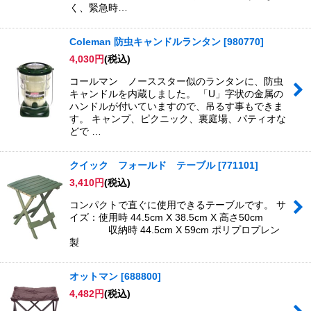
く、緊急時…
Coleman 防虫キャンドルランタン
[
980770
]
4,030
円
(税込)
コールマン ノーススター似のランタンに、防虫
キャンドルを内蔵しました。 「U」字状の金属の
ハンドルが付いていますので、吊るす事もできま
す。 キャンプ、ピクニック、裏庭場、パティオな
どで …
クイック フォールド テーブル
[
771101
]
3,410
円
(税込)
コンパクトで直ぐに使用できるテーブルです。 サ
イズ：使用時 44.5cm X 38.5cm X 高さ50cm
収納時 44.5cm X 59cm ポリプロプレン
製
オットマン
[
688800
]
4,482
円
(税込)