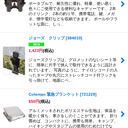
ポータブルで、耐久性に優れ、軽量、使い易く、
色々にご使用できる便利なキャディーです。 2本
のドリンク、2本の釣り竿、携帯電話、鍵、メガ
ネ、懐中電灯などを収納できます。 ポールやフラ
ットな面に、しっ…
ジョーズ クリップ
[
384010
]
1,423
円
(税込)
ジョーズクリップは、グロメットのないシート等
に、簡単に片手で挟んで取付できるように設計さ
れています。 写真のように、ナイロンコードの入
ったタープや丸穴にストレッチコード付フックを
引っ掛けて、地面にペ…
Coleman 緊急ブランケット
[
721229
]
650
円
(税込)
アルミメッキされたポリエステル生地は、体温を
暖かく保ち、寒さをしのぐことができます。 折り
畳めば、コンパクトに、携帯も簡単。 キャンプ、
ハイキングやスタジアムの使用のためだけでな