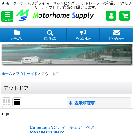
★ モーターホームサプライ ★ キャンピングカー、トレーラーの部品、アクセサ
リー、アウトドア商品をお届けします。
メニュー
カテゴリ
商品検索
What's New
問い合わせ
ホーム
>
アウトサイド
>
アウトドア
アウトドア
表示順変更
閉じる
18
件
表示数
:
Coleman ハンディ チェア ペア
[
092456313456O
]