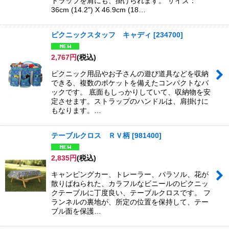
トラップを肩にも、掛けられます。 サイズ：
36cm (14.2") X 46.9cm (18…
ピクニックスタッフ キャディ
[
234700
]
2,767
円
(税込)
ピクニック用品やお子さんの遊び道具などを収納
できる、複数のポケットを備えたコンパクトなバ
ックです。 底面もしっかりしていて、収納物を安
定させます。ストラップのハンドルは、肩掛けに
もなります。…
テーブルクロス ＲＶ柄
[
981400
]
2,835
円
(税込)
キャンピングカー、トレーラー、パラソル、花が
散りばねられた、カラフルなビニールのピクニッ
クテーブルに丁度良い、テーブルクロスです。 フ
ランネルの裏地が、所定の位置を保持して、テー
ブル面を保護…