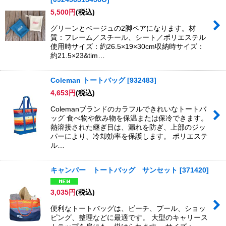
並び順
:
5,500
円
(税込)
グリーンとベージュの2脚ペアになります。材
絞り込む
質：フレーム／スチール、シート／ポリエステル
使用時サイズ：約26.5×19×30cm収納時サイズ：
約21.5×23&tim…
Coleman トートバッグ
[
932483
]
4,653
円
(税込)
Colemanブランドのカラフルできれいなトートバ
ッグ 食べ物や飲み物を保温または保冷できます。
熱溶接された継ぎ目は、漏れを防ぎ、上部のジッ
パーにより、冷却効率を保護します。 ポリエステ
ル…
キャンパー トートバッグ サンセット
[
371420
]
3,035
円
(税込)
便利なトートバッグは、ビーチ、プール、ショッ
ピング、整理などに最適です。 大型のキャリース