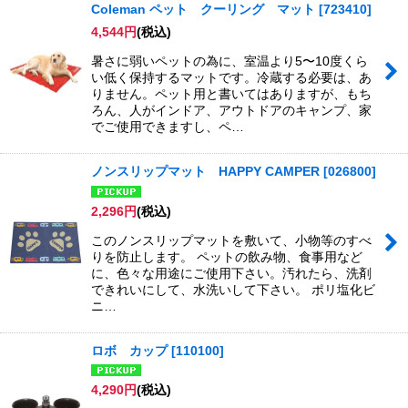
Coleman ペット クーリング マット
[
723410
]
4,544
円
(税込)
暑さに弱いペットの為に、室温より5〜10度くら
い低く保持するマットです。冷蔵する必要は、あ
りません。ペット用と書いてはありますが、もち
ろん、人がインドア、アウトドアのキャンプ、家
でご使用できますし、ペ…
ノンスリップマット HAPPY CAMPER
[
026800
]
2,296
円
(税込)
このノンスリップマットを敷いて、小物等のすべ
りを防止します。 ペットの飲み物、食事用など
に、色々な用途にご使用下さい。汚れたら、洗剤
できれいにして、水洗いして下さい。 ポリ塩化ビ
ニ…
ロボ カップ
[
110100
]
4,290
円
(税込)