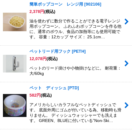
簡単ポップコーン レンジ用
[
902106
]
2,378
円
(税込)
油を使わずに数分で作ることができる電子レンジ
用ポップコーン。 ふわふわポップコーンを作る他
に、通常のボウル、食品の加熱等にも使用可能で
す。 容量：12カップ サイズ： 25.1cm…
ペットリード用フック
[
PETH
]
12,078
円
(税込)
ペットのリード掛けや小物掛けなどに。 耐荷重：
大/60kg
ペット ディッシュ
[
PTD
]
582
円
(税込)
アメリカらしいカラフルなペットディッシュで
す。 底面外周にゴムが付いている為、移動時も滑
りません。 ディッシュウォッシャーでも洗えま
す。 GREEN、BLUEに付いている”Non-Ski…