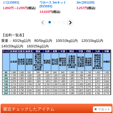
ジ
[
115001
]
ワホース 3mキット
3m
[
301220
]
[
915593
]
1,892
円
～2,295
円
(税込)
3,257
円
(税込)
14,020
円
(税込)
【送料一覧表】
重量： 60/2kg以内 80/5kg以内 100/10kg以内 120/15kg以内
140/20kg以内 160/25kg以内
最近チェックしたアイテム
リセット