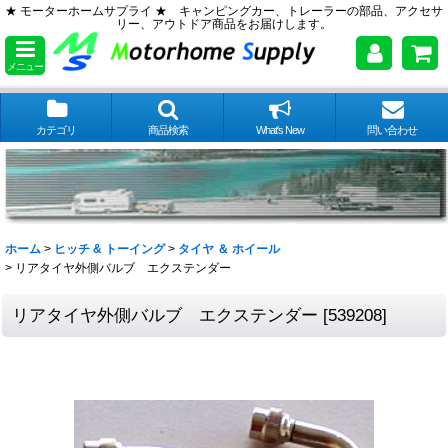
★ モーターホームサプライ ★ キャンピングカー、トレーラーの部品、アクセサ
リー、アウトドア商品をお届けします。
メニュー
カテゴリ
商品検索
What's New
問い合わせ
ホーム
>
ヒッチ & トーイング
>
タイヤ ＆ ホイール
>
リアタイヤ外側バルブ エクステンダー
リアタイヤ外側バルブ エクステンダー
[
539208
]