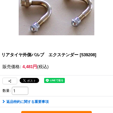
リアタイヤ外側バルブ エクステンダー
[
539208
]
販売価格
:
4,481
円
(税込)
数量
:
返品特約に関する重要事項