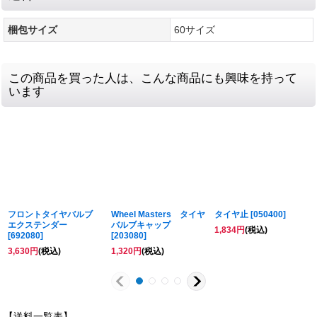
梱包サイズ
60サイズ
この商品を買った人は、こんな商品にも興味を持って
います
フロントタイヤバルブ
Wheel Masters タイヤ
タイヤ止
[
050400
]
エクステンダー
バルブキャップ
1,834
円
(税込)
[
692080
]
[
203080
]
3,630
円
(税込)
1,320
円
(税込)
【送料一覧表】