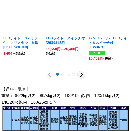
LEDライト スイッチ
LEDライト スイッチ付
ハンドレール LEDライ
付 クリスタル 丸型
[
29303132
]
ト＆スイッチ付
[
LEDLSWCRN
]
[
1350RH
]
11,550
円
～26,400
円
4,400
円
(税込)
(税込)
15,402
円
(税込)
【送料一覧表】
重量： 60/2kg以内 80/5kg以内 100/10kg以内 120/15kg以内
140/20kg以内 160/25kg以内