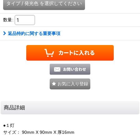
タイプ
/
発光色
を選択してください
数量
:
返品特約に関する重要事項
お気に入り登録
商品詳細
●１灯
サイズ： 90mm X 90mm X 厚16mm