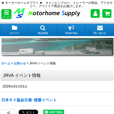
★ モーターホームサプライ ★ キャンピングカー、トレーラーの部品、アクセサ
リー、アウトドア商品をお届けします。
メニュー
カテゴリ
商品検索
What's New
問い合わせ
ホーム
>
お知らせ
>
JRVA イベント情報
JRVA イベント情報
2026
01
01
年
月
日
日本ＲＶ協会主催･後援イベント