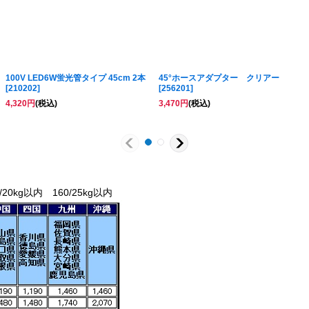
100V LED6W蛍光管タイプ 45cm 2本
45°ホースアダプター クリアー
[
210202
]
[
256201
]
4,320
円
(税込)
3,470
円
(税込)
/20kg以内 160/25kg以内