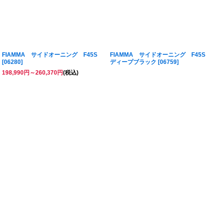
FIAMMA サイドオーニング F45S
FIAMMA サイドオーニング F45S
[
06280
]
ディープブラック
[
06759
]
198,990
円
～260,370
円
(税込)