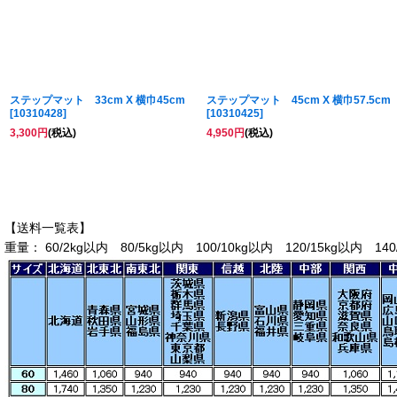
ステップマット 33cm X 横巾45cm
ステップマット 45cm X 横巾57.5cm
[
10310428
]
[
10310425
]
3,300
円
(税込)
4,950
円
(税込)
【送料一覧表】
重量： 60/2kg以内 80/5kg以内 100/10kg以内 120/15kg以内 140