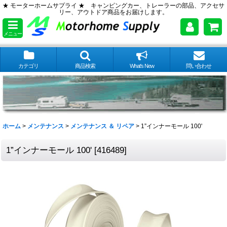
★ モーターホームサプライ ★ キャンピングカー、トレーラーの部品、アクセサ
リー、アウトドア商品をお届けします。
メニュー
カテゴリ
商品検索
What's New
問い合わせ
ホーム
>
メンテナンス
>
メンテナンス ＆ リペア
>
1”インナーモール 100'
1”インナーモール 100'
[
416489
]