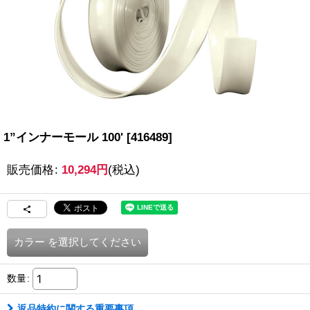
1”インナーモール 100'
[
416489
]
販売価格
:
10,294
円
(税込)
カラー
を選択してください
数量
:
返品特約に関する重要事項