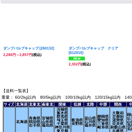
ダンプバルブキャップ
[
260132
]
ダンプバルブキャップ クリア
[
612010
]
2,286
円
～2,857
円
(税込)
2,302
円
(税込)
【送料一覧表】
重量： 60/2kg以内 80/5kg以内 100/10kg以内 120/15kg以内 140