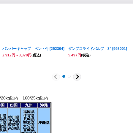
バンパーキャップ ベント付
[
252304
]
ダンプスライドバルブ 3”
[
993001
]
2,912
円
～3,370
円
(税込)
5,497
円
(税込)
/20kg以内 160/25kg以内