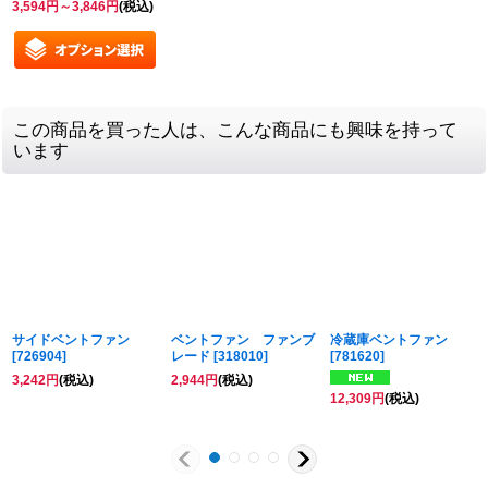
3,594
円
～3,846
円
(税込)
この商品を買った人は、こんな商品にも興味を持って
います
サイドベントファン
ベントファン ファンブ
冷蔵庫ベントファン
[
726904
]
レード
[
318010
]
[
781620
]
3,242
円
(税込)
2,944
円
(税込)
12,309
円
(税込)