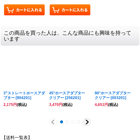
この商品を買った人は、こんな商品にも興味を持って
います
3”ストレートホースアダ
45°ホースアダプター
90°ホースアダプター
プター
[
904201
]
クリアー
[
256201
]
クリアー
[
003201
]
2,175
円
(税込)
3,470
円
(税込)
4,651
円
(税込)
【送料一覧表】