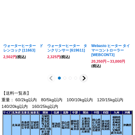
ウォーターヒーター ド
ウォーターヒーター タ
Webasto ヒーター タイ
レンコック
[
11663
]
ンクリンサー
[
619611
]
マーコントローラー
[
WEBCONT3
]
2,502
円
(税込)
2,325
円
(税込)
20,350
円
～33,000
円
(税込)
【送料一覧表】
重量： 60/2kg以内 80/5kg以内 100/10kg以内 120/15kg以内
140/20kg以内 160/25kg以内